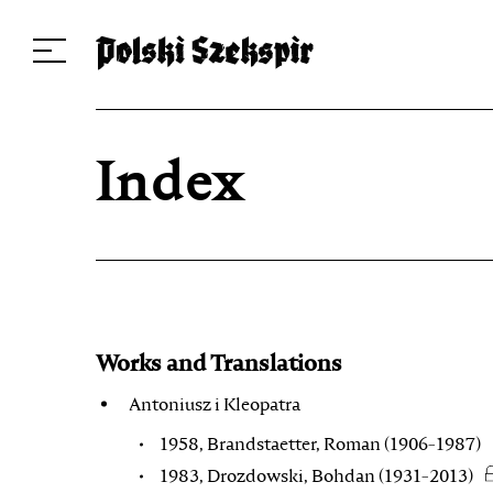
Dzieła
Tłumaczki i tłumacze
Przekłady
Multimedia
Debiuty
O 
Index
Works and Translations
Antoniusz i Kleopatra
1958, Brandstaetter, Roman (1906-1987)
1983, Drozdowski, Bohdan (1931-2013)