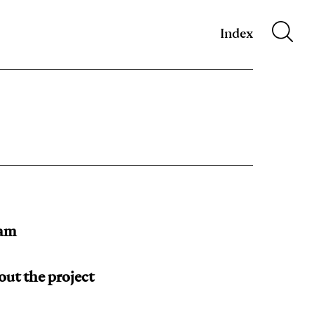
m XIX w.
Index
am
ut the project