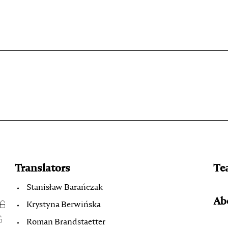
projekcie
Zespół
Kontakt
Indeks strony
Aplikacja
Repozytoriu
Translators
Te
Stanisław Barańczak
Abo
Krystyna Berwińska
Roman Brandstaetter