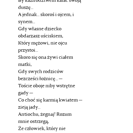
By kazirodztwem kalać swoją
duszę...
A jednak... skoroś i ojcem, i
synem...
Gdy własne dziecko
obdarzasz uściskiem,
Który mężowi, nie ojcu
przystoi...
Skoro się ona żywi ciałem
matki,
Gdy swych rodziców
bezcześci łożnicę... —
Toście oboje niby wstrętne
gady —
Co choć się karmią kwiatem —
zieją jady...
Antiochu, żegnaj! Rozum
mnie ostrzegą,
Że człowiek, który nie