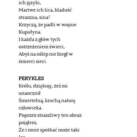
ich języki,
Martwe ich lica, bladość
straszna, sina!
Krzyczą, że padli w wojnie
Kupidyna.
I każda z głów tych
ostrzeżeniem świeci,
Abyś na oślep nie biegł w
śmierci sieci.
PERYKLES
Królu, dziękuję, żeś mi
unaocznił
Śmiertelną, kruchą naturę
człowieka.
Poprzez straszliwy ten obraz
pojąłem,
Że i mnie spotkać może taki