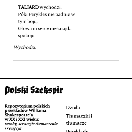
TALIARD
wychodzi.
Póki Perykles nie padnie w
tym boju,
Głowa ni serce nie znajdą
spokoju.
Wychodzi.
Repozytorium polskich
Dzieła
przekładów Williama
Shakespeare’a
Tłumaczki i
w XX i XXI wieku:
tłumacze
zasoby, strategie tłumaczenia
i recepcja