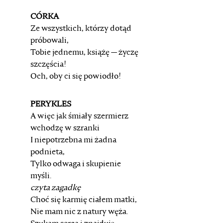
CÓRKA
Ze wszystkich, którzy dotąd
próbowali,
Tobie jednemu, książę — życzę
szczęścia!
Och, oby ci się powiodło!
PERYKLES
A więc jak śmiały szermierz
wchodzę w szranki
I niepotrzebna mi żadna
podnieta,
Tylko odwaga i skupienie
myśli.
czyta zagadkę
Choć się karmię ciałem matki,
Nie mam nic z natury węża.