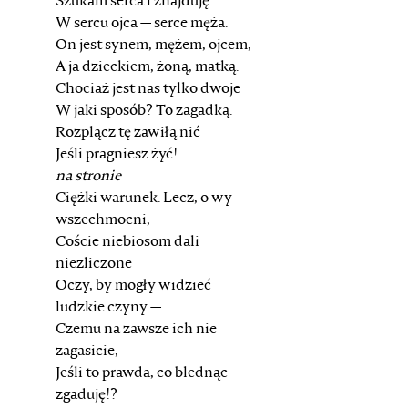
Szukam serca i znajduję
W sercu ojca — serce męża.
On jest synem, mężem, ojcem,
A ja dzieckiem, żoną, matką.
Chociaż jest nas tylko dwoje
W jaki sposób? To zagadką.
Rozplącz tę zawiłą nić
Jeśli pragniesz żyć!
na stronie
Ciężki warunek. Lecz, o wy
wszechmocni,
Coście niebiosom dali
niezliczone
Oczy, by mogły widzieć
ludzkie czyny —
Czemu na zawsze ich nie
zagasicie,
Jeśli to prawda, co blednąc
zgaduję!?