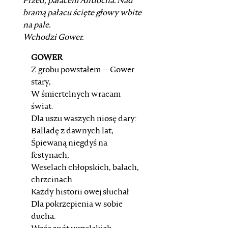
Przed, pałacem
Antiocha
. Nad
bramą pałacu ścięte głowy wbite
na pale.
Wchodzi
Gower
.
GOWER
Z grobu powstałem — Gower
stary,
W śmiertelnych wracam
świat.
Dla uszu waszych niosę dary:
Balladę z dawnych lat,
Śpiewaną niegdyś na
festynach,
Weselach chłopskich, balach,
chrzcinach.
Każdy historii owej słuchał
Dla pokrzepienia w sobie
ducha.