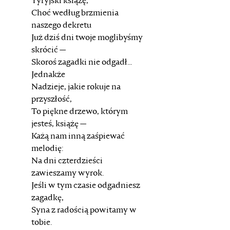
Tyryjski książę,
Choć według brzmienia
naszego dekretu
Już dziś dni twoje moglibyśmy
skrócić —
Skoroś zagadki nie odgadł...
Jednakże
Nadzieje, jakie rokuje na
przyszłość,
To piękne drzewo, którym
jesteś, książę —
Każą nam inną zaśpiewać
melodię:
Na dni czterdzieści
zawieszamy wyrok.
Jeśli w tym czasie odgadniesz
zagadkę,
Syna z radością powitamy w
tobie.