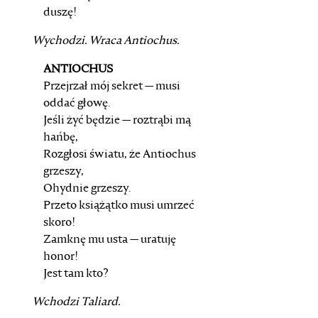
duszę!
Wychodzi. Wraca
Antiochus
.
ANTIOCHUS
Przejrzał mój sekret — musi
oddać głowę.
Jeśli żyć będzie — roztrąbi mą
hańbę,
Rozgłosi światu, że Antiochus
grzeszy,
Ohydnie grzeszy.
Przeto książątko musi umrzeć
skoro!
Zamknę mu usta — uratuję
honor!
Jest tam kto?
Wchodzi
Taliard
.