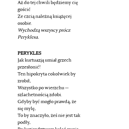
Aż do tej chwili będziemy cię
gościć
Ze czcią należną książęcej
osobie.
Wychodzą wszyscy prócz
Peryklesa.
PERYKLES
Jak kurtuazją umiał grzech
przesłonić!
Ten hipokryta cokolwiek by
zrobił,
Wszystko po wierzchu —
szlachetnością zdobi.
Gdyby być mogło prawdą, że
się mylę,
To by znaczyło, żeś nie jest tak
podły,