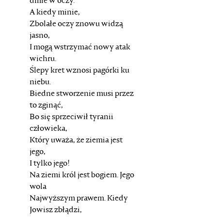
dmie w oczy.
A kiedy minie,
Zbolałe oczy znowu widzą
jasno,
I mogą wstrzymać nowy atak
wichru.
Ślepy kret wznosi pagórki ku
niebu.
Biedne stworzenie musi przez
to zginąć,
Bo się sprzeciwił tyranii
człowieka,
Który uważa, że ziemia jest
jego,
I tylko jego!
Na ziemi król jest bogiem. Jego
wola
Najwyższym prawem. Kiedy
Jowisz zbłądzi,