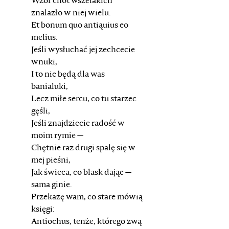
Wzór cnót wszelakich
znalazło w niej wielu.
Et bonum quo antiąuius eo
melius.
Jeśli wysłuchać jej zechcecie
wnuki,
I to nie będą dla was
banialuki,
Lecz miłe sercu, co tu starzec
gęśli,
Jeśli znajdziecie radość w
moim rymie —
Chętnie raz drugi spalę się w
mej pieśni,
Jak świeca, co blask dając —
sama ginie.
Przekażę wam, co stare mówią
księgi:
Antiochus, tenże, którego zwą