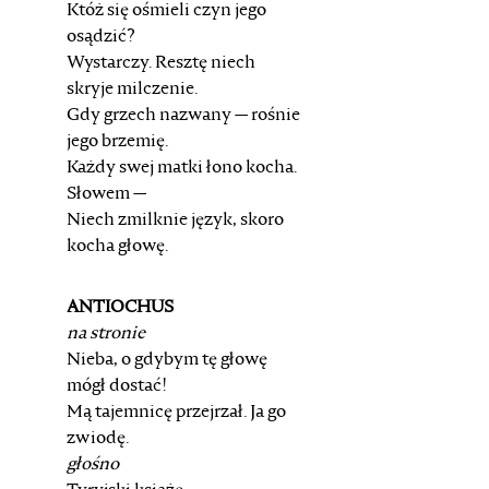
Któż się ośmieli czyn jego
osądzić?
Wystarczy. Resztę niech
skryje milczenie.
Gdy grzech nazwany — rośnie
jego brzemię.
Każdy swej matki łono kocha.
Słowem —
Niech zmilknie język, skoro
kocha głowę.
ANTIOCHUS
na stronie
Nieba, o gdybym tę głowę
mógł dostać!
Mą tajemnicę przejrzał. Ja go
zwiodę.
głośno