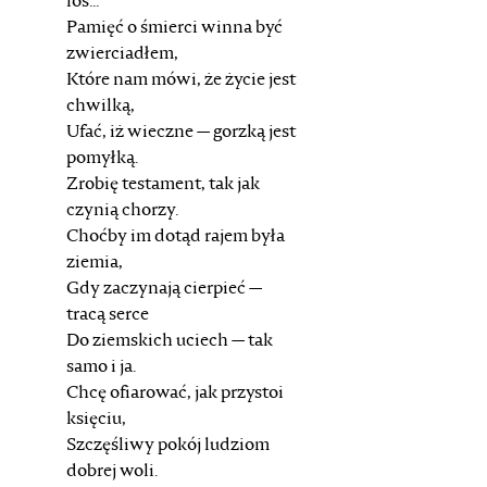
los...
Pamięć o śmierci winna być
zwierciadłem,
Które nam mówi, że życie jest
chwilką,
Ufać, iż wieczne — gorzką jest
pomyłką.
Zrobię testament, tak jak
czynią chorzy.
Choćby im dotąd rajem była
ziemia,
Gdy zaczynają cierpieć —
tracą serce
Do ziemskich uciech — tak
samo i ja.
Chcę ofiarować, jak przystoi
księciu,
Szczęśliwy pokój ludziom
dobrej woli.