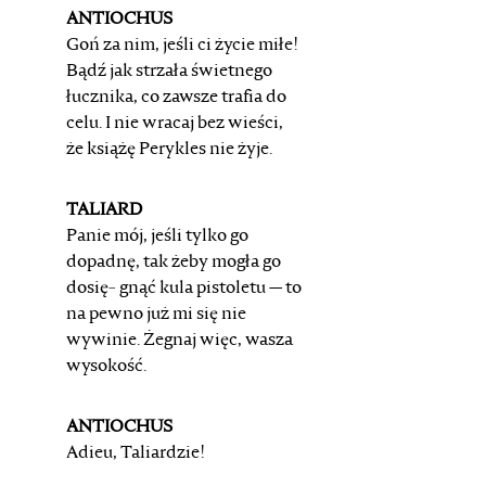
ANTIOCHUS
Goń za nim, jeśli ci życie miłe!
Bądź jak strzała świetnego
łucznika, co zawsze trafia do
celu. I nie wracaj bez wieści,
że książę Perykles nie żyje.
TALIARD
Panie mój, jeśli tylko go
dopadnę, tak żeby mogła go
dosię-
gnąć kula pistoletu — to
na pewno już mi się nie
wywinie.
Żegnaj więc, wasza
wysokość.
ANTIOCHUS
Adieu, Taliardzie!