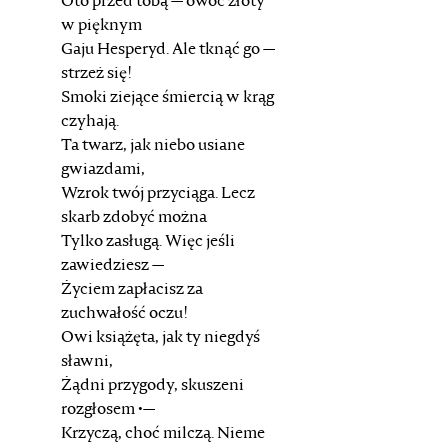
Oto przed tobą — owoc złoty
w pięknym
Gaju Hesperyd. Ale tknąć go —
strzeż się!
Smoki ziejące śmiercią w krąg
czyhają.
Ta twarz, jak niebo usiane
gwiazdami,
Wzrok twój przyciąga. Lecz
skarb zdobyć można
Tylko zasługą. Więc jeśli
zawiedziesz —
Życiem zapłacisz za
zuchwałość oczu!
Owi książęta, jak ty niegdyś
sławni,
Żądni przygody, skuszeni
rozgłosem •—
Krzyczą, choć milczą. Nieme