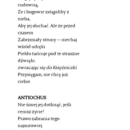
cudowną,
Ze i bogowie zstąpiliby z
nieba,
Aby jej słuchać. Ale że przed
czasem
Zabrzmiały struny — niechaj
wśród udręki
Piekło tańcuje pod te straszne
dźwięki.
zwracając się do Księżniczki
Przysięgam, nie chcę już
ciebie.
ANTIOCHUS
Nie śmiej jej dotknąć, jeśli
cenisz życie!
Prawo zabrania tego
najsurowiej.