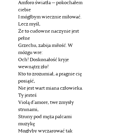
Amforo światła — pokochałem
ciebie
I mógłbym wiecznie miłować.
Lecz myśl,
Że to cudowne naczynie jest
pełne
Grzechu, zabija miłość. W
mózgu wre:
Och! Doskonałość kryje
wewnątrz zło!
Kto to zrozumiał, a pragnie cię
posiąść,
Nie jest wart miana człowieka.
Ty jesteś
Violą d'amore, twe zmysły
strunami,
Struny pod męża palcami
muzykę
Mogłyby wyczarować tak