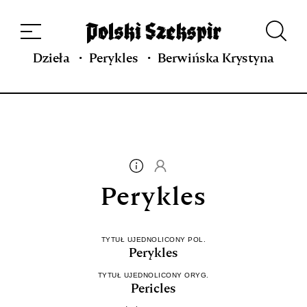
Dzieła
Tłumaczki i tłumacze
Przekłady
Multimedia
Debiuty
O
projekcie
Zespół
Kontakt
Indeks strony
Aplikacja
Repozytorium XIX w.
Dzieła
Perykles
Berwińska Krystyna
Perykles
TYTUŁ UJEDNOLICONY POL.
Perykles
TYTUŁ UJEDNOLICONY ORYG.
Pericles