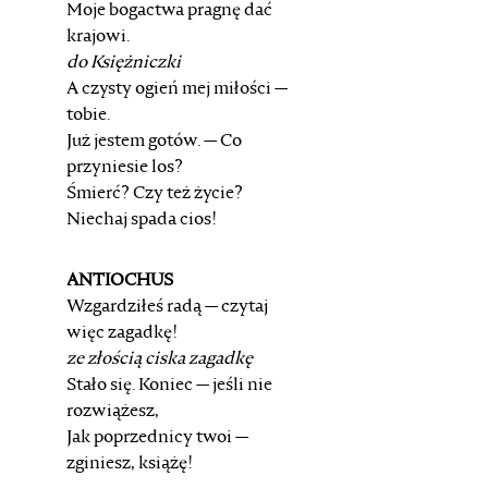
Moje bogactwa pragnę dać
krajowi.
do Księżniczki
A czysty ogień mej miłości —
tobie.
Już jestem gotów. — Co
przyniesie los?
Śmierć? Czy też życie?
Niechaj spada cios!
ANTIOCHUS
Wzgardziłeś radą — czytaj
więc zagadkę!
ze złością ciska zagadkę
Stało się. Koniec — jeśli nie
rozwiążesz,
Jak poprzednicy twoi —
zginiesz, książę!