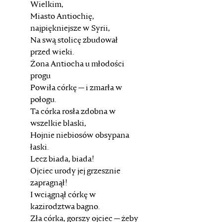
Wielkim,
Miasto Antiochię,
najpiękniejsze w Syrii,
Na swą stolicę zbudował
przed wieki.
Żona Antiocha u młodości
progu
Powiła córkę — i zmarła w
połogu.
Ta córka rosła zdobna w
wszelkie blaski,
Hojnie niebiosów obsypana
łaski.
Lecz biada, biada!
Ojciec urody jej grzesznie
zapragnął!
I wciągnął córkę w
kazirodztwa bagno.
Zła córka, gorszy ojciec — żeby