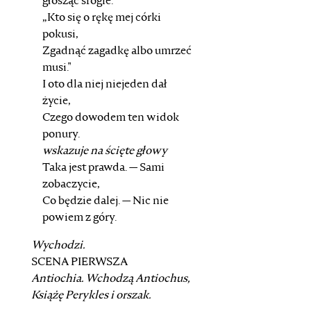
głosząc srogie:
„Kto się o rękę mej córki
pokusi,
Zgadnąć zagadkę albo umrzeć
musi."
I oto dla niej niejeden dał
życie,
Czego dowodem ten widok
ponury.
wskazuje na ścięte głowy
Taka jest prawda. — Sami
zobaczycie,
Co będzie dalej. — Nic nie
powiem z góry.
Wychodzi.
SCENA PIERWSZA
Antiochia.
Wchodzą
Antiochus
,
Książę Perykles
i orszak.