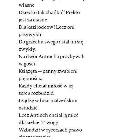
własne
Dziecko tak zhańbić! Piekło
jest za ciasne
Dla kazirodców! Lecz oni
przywykli
Do grzechu swego i stał im się
zwykły.
Na dwór Antiocha przybywali
w gości
Książęta — panny zwabieni
pięknością.
Każdy chciał miłość w jej
sercu rozbudzić,
I żądzę w łożu małżeńskim
ostudzić.
Lecz Antioch chciał ją mieć
dla siebie. Trwogę
Wzbudził w rycerzach prawo