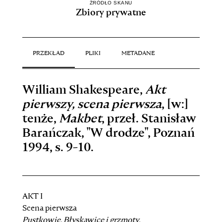
ŹRÓDŁO SKANU
Zbiory prywatne
PRZEKŁAD
PLIKI
METADANE
William Shakespeare,
Akt
pierwszy, scena pierwsza
, [w:]
tenże,
Makbet
, przeł. Stanisław
Barańczak, "W drodze", Poznań
1994, s. 9-10.
AKT I
Scena pierwsza
Pustkowie. Błyskawice i grzmoty.