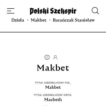
Dzieła
Tłumaczki i tłumacze
Przekłady
Multimedia
Debiuty
O
projekcie
Zespół
Kontakt
Indeks strony
Aplikacja
Repozytorium XIX w.
Dzieła
Makbet
Barańczak Stanisław
Makbet
TYTUŁ UJEDNOLICONY POL.
Makbet
TYTUŁ UJEDNOLICONY ORYG.
Macbeth