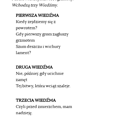
Wchodzą trzy Wiedźmy.
PIERWSZA WIEDŹMA
Kiedy zejdziemy się z
powrotem?
Gdy pierwszy grom zagłuszy
grzmotem
Szum deszczu i wichury
lament?
DRUGA WIEDŹMA
Nie, później: gdy ucichnie
zamęt
Tej bitwy, która wciąż szaleje.
TRZECIA WIEDŹMA
Czyli przed zmierzchem, mam
nadzieję.