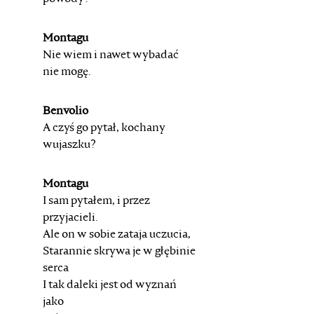
Montagu
Nie wiem i nawet wybadać
nie mogę.
Benvolio
A czyś go pytał, kochany
wujaszku?
Montagu
I sam pytałem, i przez
przyjacieli.
Ale on w sobie zataja uczucia,
Starannie skrywa je w głębinie
serca
I tak daleki jest od wyznań
jako