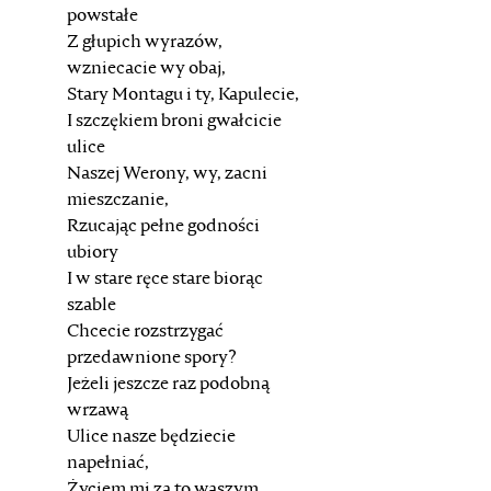
powstałe
Z głupich wyrazów,
wzniecacie wy obaj,
Stary Montagu i ty, Kapulecie,
I szczękiem broni gwałcicie
ulice
Naszej Werony, wy, zacni
mieszczanie,
Rzucając pełne godności
ubiory
I w stare ręce stare biorąc
szable
Chcecie rozstrzygać
przedawnione spory?
Jeżeli jeszcze raz podobną
wrzawą
Ulice nasze będziecie
napełniać,
Życiem mi za to waszym