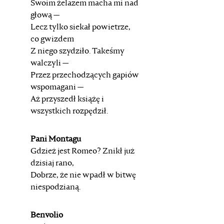
Swoim żelazem macha mi nad
głową —
Lecz tylko siekał powietrze,
co gwizdem
Z niego szydziło. Takeśmy
walczyli —
Przez przechodzących gapiów
wspomagani —
Aż przyszedł książę i
wszystkich rozpędził.
Pani Montagu
Gdzież jest Romeo? Znikł już
dzisiaj rano,
Dobrze, że nie wpadł w bitwę
niespodzianą.
Benvolio