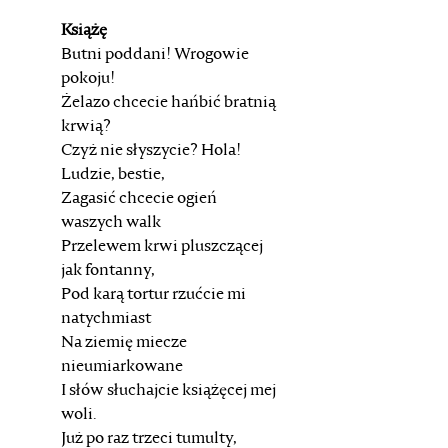
Książę
Butni poddani! Wrogowie
pokoju!
Żelazo chcecie hańbić bratnią
krwią?
Czyż nie słyszycie? Hola!
Ludzie, bestie,
Zagasić chcecie ogień
waszych walk
Przelewem krwi pluszczącej
jak fontanny,
Pod karą tortur rzućcie mi
natychmiast
Na ziemię miecze
nieumiarkowane
I słów słuchajcie książęcej mej
woli.
Już po raz trzeci tumulty,