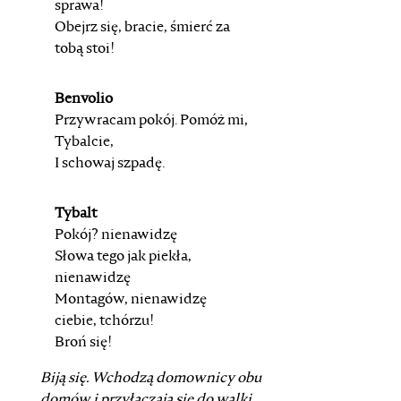
sprawa!
Obejrz się, bracie, śmierć za
tobą stoi!
Benvolio
Przywracam pokój. Pomóż mi,
Tybalcie,
I schowaj szpadę.
Tybalt
Pokój? nienawidzę
Słowa tego jak piekła,
nienawidzę
Montagów, nienawidzę
ciebie, tchórzu!
Broń się!
Biją się. Wchodzą domownicy obu
domów i przyłączają się do walki.