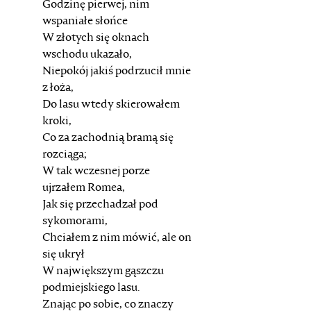
Godzinę pierwej, nim
wspaniałe słońce
W złotych się oknach
wschodu ukazało,
Niepokój jakiś podrzucił mnie
z łoża,
Do lasu wtedy skierowałem
kroki,
Co za zachodnią bramą się
rozciąga;
W tak wczesnej porze
ujrzałem Romea,
Jak się przechadzał pod
sykomorami,
Chciałem z nim mówić, ale on
się ukrył
W największym gąszczu
podmiejskiego lasu.
Znając po sobie, co znaczy