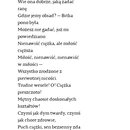
Wie ona dobrze, jaką zadać
ranę.
Gdzie jemy obiad? — Bitka
pono była.
Możesz nie gadać, już mi
powiedziano.
Nienawiść ciężka, ale miłość
cięższa.
Miłość, nienawiść, nienawiść
w miłości —
Wszystko zrodzone z
pierwotnej nicości.
Trudne wesele! O! Ciężka
pieszczoto!
Mętny chaosie doskonałych
kształtów!
Czymś jak dym twardy, czymś
jak chore zdrowie,
Puch ciężki, sen bezsenny zda