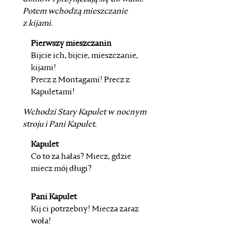
Potem wchodzą mieszczanie
z kijami.
Pierwszy mieszczanin
Bijcie ich, bijcie, mieszczanie,
kijami!
Precz z Montagami! Precz z
Kapuletami!
Wchodzi
Stary Kapulet
w nocnym
stroju i
Pani Kapulet
.
Kapulet
Co to za hałas? Miecz, gdzie
miecz mój długi?
Pani Kapulet
Kij ci potrzebny! Miecza zaraz
woła!