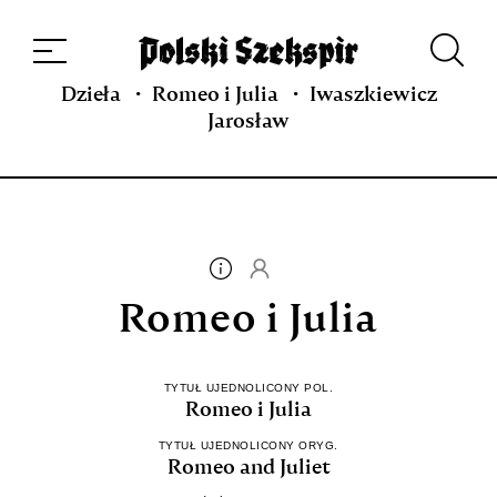
Dzieła
Tłumaczki i tłumacze
Przekłady
Multimedia
Debiuty
O
projekcie
Zespół
Kontakt
Indeks strony
Aplikacja
Repozytorium XIX w.
Dzieła
Romeo i Julia
Iwaszkiewicz
Jarosław
Romeo i Julia
TYTUŁ UJEDNOLICONY POL.
Romeo i Julia
TYTUŁ UJEDNOLICONY ORYG.
Romeo and Juliet