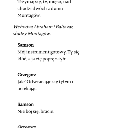
Trzymaj się, te, mięso, nad-
chodzi dwóch z domu
Montagów.
Wchodzą
Abraham
i
Baltazar
,
słudzy
Montagów
.
Samson
Mój instrument gotowy. Ty się
kłóć, a ja cię poprę z tyłu.
Grzegorz
Jak? Odwracając się tyłem i
uciekając.
Samson
Nie bój się, bracie.
Grzegorz