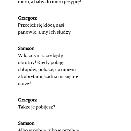
muru, a baby do muru przyprę!
Grzegorz
Przecież się kłócą nasi
panowie, a my ich słudzy.
Samson
W każdym razie będę
okrutny! Kiedy pobiję
chłopów,
pokażę, co umiem
z kobietami, żadna mi się nie
oprze!
Grzegorz
Także je pobijesz?
Samson
Albo je pobiję, albo je przebiję.