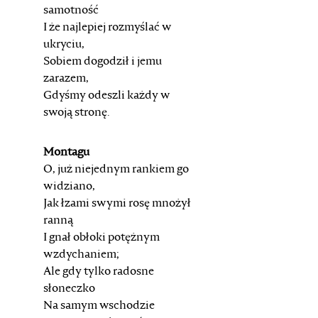
samotność
I że najlepiej rozmyślać w
ukryciu,
Sobiem dogodził i jemu
zarazem,
Gdyśmy odeszli każdy w
swoją stronę.
Montagu
O, już niejednym rankiem go
widziano,
Jak łzami swymi rosę mnożył
ranną
I gnał obłoki potężnym
wzdychaniem;
Ale gdy tylko radosne
słoneczko
Na samym wschodzie