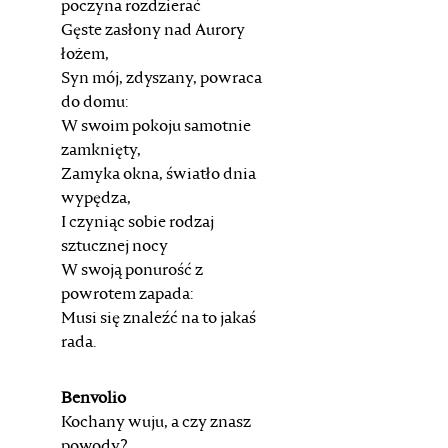
poczyna rozdzierać
Gęste zasłony nad Aurory
łożem,
Syn mój, zdyszany, powraca
do domu:
W swoim pokoju samotnie
zamknięty,
Zamyka okna, światło dnia
wypędza,
I czyniąc sobie rodzaj
sztucznej nocy
W swoją ponurość z
powrotem zapada:
Musi się znaleźć na to jakaś
rada.
Benvolio
Kochany wuju, a czy znasz
powody?