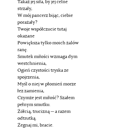
Takaż jej siła, by jej celne
strzały,
W mój pancerz bijąc, ciebie
porażały?
Twoje współczucie tutaj
okazane
Powiększa tylko moich żalów
ranę.
Smutek miłości wzmaga dym
westchnienia,
Ogień czystości tryska ze
spojrzenia,
Myśl o niej w płomień morze
łez zamienia,
Czymże jest miłość? Szałem
pełnym smutku.
Żółcią, trucizną — a razem
odtrutką.
Żegnaj mi, bracie.