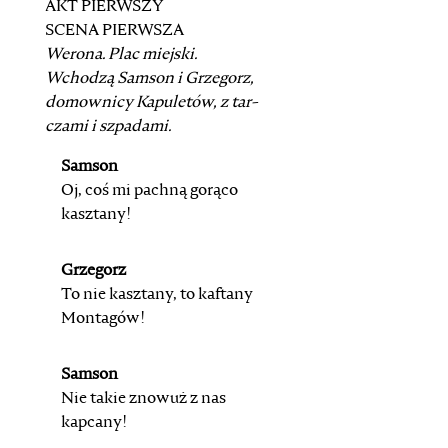
AKT PIERWSZY
SCENA PIERWSZA
Werona. Plac miejski.
Wchodzą
Samson
i
Grzegorz
,
domownicy Kapuletów, z tar-
czami i szpadami.
Samson
Oj, coś mi pachną gorąco
kasztany!
Grzegorz
To nie kasztany, to kaftany
Montagów!
Samson
Nie takie znowuż z nas
kapcany!