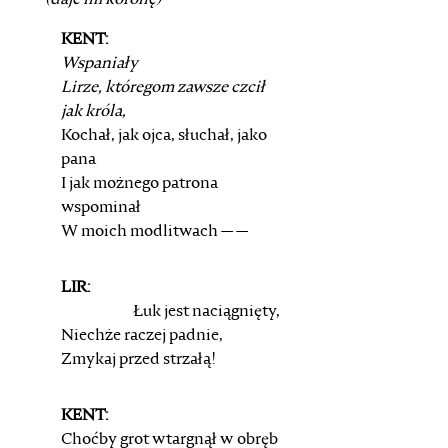
(daje im koronę)
KENT:
Wspaniały
Lirze, któregom zawsze czcił
jak króla,
Kochał, jak ojca, słuchał, jako
pana
I jak możnego patrona
wspominał
W moich modlitwach — —
LIR:
Łuk jest naciągnięty,
Niechże raczej padnie,
Zmykaj przed strzałą!
KENT:
Choćby grot wtargnął w obręb