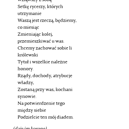
wziąwszy z sobą
Setkę rycerzy, których
utrzymanie
Waszą jest rzeczą, będziemy,
co miesiąc
Zmieniając kolej,
przemieszkiwać u was.
Chcemy zachować sobie li
królewski
Tytuł i wszelkie należne
honory.
Rządy, dochody, atrybucje
władzy,
Zostaną przy was, kochani
synowie.
Na potwierdzenie tego
między siebie
Podzielcie ten mój diadem.