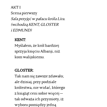
AKT I
Scena pierwszy
Sala przyjęć w pałacu króla Lira.
(wchodzą
KENT
,
GLOSTER
i
EDMUND
)
KENT:
Myślałem, że król bardziej
sprzyja księciu Albanji,
niż
kom walijskiemu.
GLOSTER:
Tak nam się zawsze zdawało;
ale dzisiaj,
przy podziale
królestwa, nie widać, którego
z książąt
ceni sobie więcej —
tak odważa ich przymioty, iż
wyboru
pomiędzy jedną