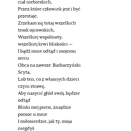
ciał niebieskich,
Przez które człowiek jest i być
przestaje,
Zrzekam się tutaj wszelkich
trosk ojcowskich,
Wszelkiej wspólnoty,
wszelkiej krwi bliskości —
I bądź mnie odtąd i mojemu
sercu
Obca na zawsze. Barbarzyński
Scyta,
Lub ten, co z własnych dzieci
czyni strawę,
Aby nasycić głód swój, będzie
odtąd
Bliski mej piersi, znajdzie
pomoc u mnie
I miłosierdzie, jak ty, moja
niegdyś