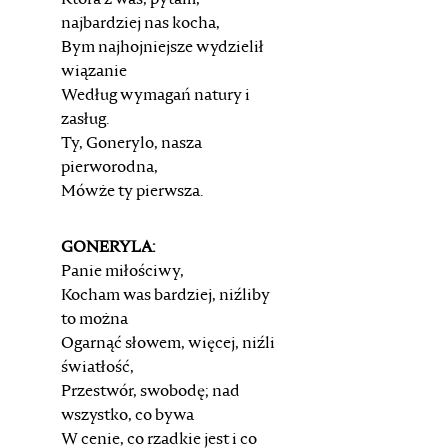
Która z was, pytam,
najbardziej nas kocha,
Bym najhojniejsze wydzielił
wiązanie
Według wymagań natury i
zasług.
Ty, Gonerylo, nasza
pierworodna,
Mówże ty pierwsza.
GONERYLA:
Panie miłościwy,
Kocham was bardziej, niźliby
to można
Ogarnąć słowem, więcej, niźli
światłość,
Przestwór, swobodę; nad
wszystko, co bywa
W cenie, co rzadkie jest i co