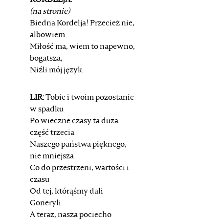
KORDELJA:
(na stronie)
Biedna Kordelja! Przecież nie,
albowiem
Miłość ma, wiem to napewno,
bogatsza,
Niźli mój język.
LIR:
Tobie i twoim pozostanie
w spadku
Po wieczne czasy ta duża
część trzecia
Naszego państwa pięknego,
nie mniejsza
Co do przestrzeni, wartości i
czasu
Od tej, którąśmy dali
Goneryli.
A teraz, nasza pociecho