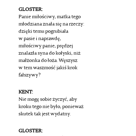
GLOSTER:
Panie miłościwy, matka tego
młodziana
znała się na rzeczy:
dzięki temu pogrubiała
w pasie i naprawdę,
miłościwy panie, prędzej
znalazła syna do kołyski,
niż
małżonka do łoża. Węszysz
w tem waszmość
jakiś krok
fałszywy?
KENT:
Nie mogę sobie życzyć, aby
kroku tego nie było,
ponieważ
skutek tak jest wydatny.
GLOSTER: