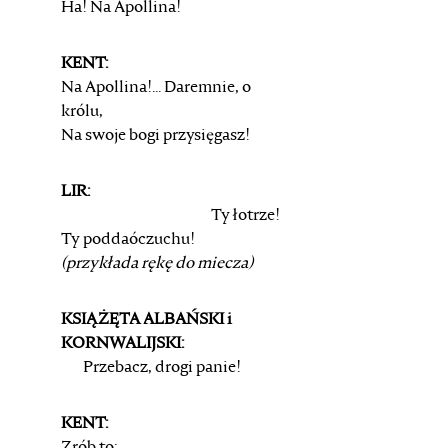
Ha! Na Apollina!
KENT:
Na Apollina!... Daremnie, o
królu,
Na swoje bogi przysięgasz!
LIR:
Ty łotrze!
Ty poddaóczuchu!
(przykłada rękę do miecza)
KSIĄŻĘTA ALBAŃSKI i
KORNWALIJSKI:
Przebacz, drogi panie!
KENT: