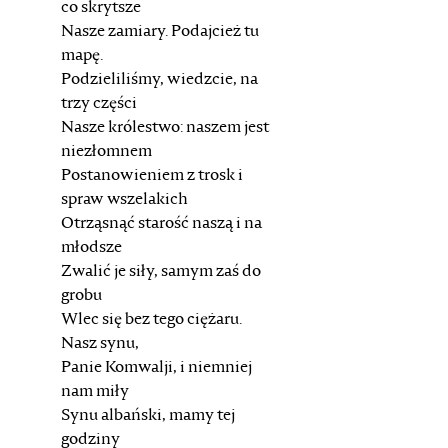
co skrytsze
Nasze zamiary. Podajcież tu
mapę.
Podzieliliśmy, wiedzcie, na
trzy części
Nasze królestwo: naszem jest
niezłomnem
Postanowieniem z trosk i
spraw wszelakich
Otrząsnąć starość naszą i na
młodsze
Zwalić je siły, samym zaś do
grobu
Wlec się bez tego ciężaru.
Nasz synu,
Panie Komwalji, i niemniej
nam miły
Synu albański, mamy tej
godziny