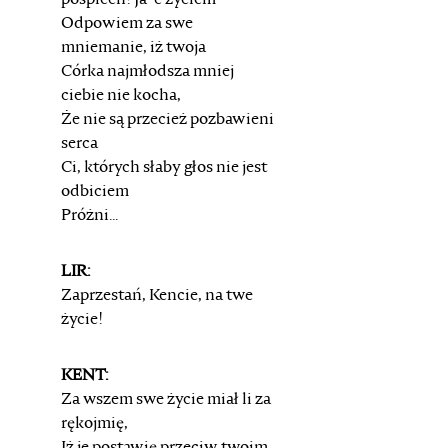
pośpiech! Ja-ć życiem
Odpowiem za swe
mniemanie, iż twoja
Córka najmłodsza mniej
ciebie nie kocha,
Że nie są przecież pozbawieni
serca
Ci, których słaby głos nie jest
odbiciem
Próżni...
LIR:
Zaprzestań, Kencie, na twe
życie!
KENT:
Za wszem swe życie miał li za
rękojmię,