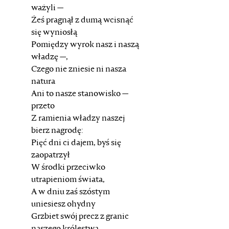
ważyli —
Żeś pragnął z dumą wcisnąć
się wyniosłą
Pomiędzy wyrok nasz i naszą
władzę —,
Czego nie zniesie ni nasza
natura
Ani to nasze stanowisko —
przeto
Z ramienia władzy naszej
bierz nagrodę:
Pięć dni ci dajem, byś się
zaopatrzył
W środki przeciwko
utrapieniom świata,
A w dniu zaś szóstym
uniesiesz ohydny
Grzbiet swój precz z granic