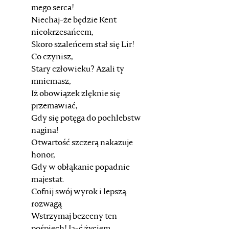
mego serca!
Niechaj-że będzie Kent
nieokrzesańcem,
Skoro szaleńcem stał się Lir!
Co czynisz,
Stary człowieku? Azali ty
mniemasz,
Iż obowiązek zlęknie się
przemawiać,
Gdy się potęga do pochlebstw
nagina!
Otwartość szczerą nakazuje
honor,
Gdy w obłąkanie popadnie
majestat.
Cofnij swój wyrok i lepszą
rozwagą
Wstrzymaj bezecny ten