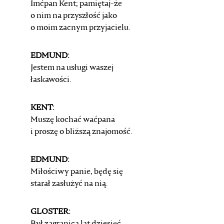
Imćpan Kent; pamiętaj-że
o nim na przyszłość jako
o moim zacnym przyjacielu.
EDMUND:
Jestem na usługi waszej
łaskawości.
KENT:
Muszę kochać waćpana
i proszę o bliższą znajomość.
EDMUND:
Miłościwy panie, będę się
starał zasłużyć na nią.
GLOSTER: