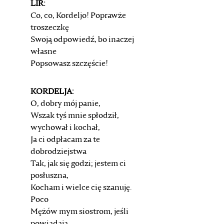
LIR:
Co, co, Kordeljo! Poprawże
troszeczkę
Swoją odpowiedź, bo inaczej
własne
Popsowasz szczęście!
KORDELJA:
O, dobry mój panie,
Wszak tyś mnie spłodził,
wychował i kochał,
Ja ci odpłacam za te
dobrodziejstwa
Tak, jak się godzi; jestem ci
posłuszna,
Kocham i wielce cię szanuję.
Poco
Mężów mym siostrom, jeśli