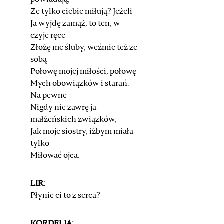
powiadają,
Że tylko ciebie miłują? Jeżeli
Ja wyjdę zamąż, to ten, w
czyje ręce
Złożę me śluby, weźmie też ze
sobą
Połowę mojej miłości, połowę
Mych obowiązków i starań.
Na pewne
Nigdy nie zawrę ja
małżeńskich związków,
Jak moje siostry, iżbym miała
tylko
Miłować ojca.
LIR:
Płynie ci to z serca?