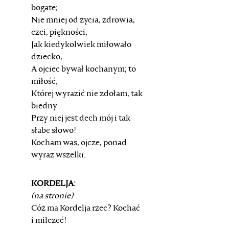
bogate;
Nie mniej od życia, zdrowia,
czci, piękności;
Jak kiedykolwiek miłowało
dziecko,
A ojciec bywał kochanym; to
miłość,
Której wyrazić nie zdołam, tak
biedny
Przy niej jest dech mój i tak
słabe słowo!
Kocham was, ojcze, ponad
wyraz wszelki.
KORDELJA:
(na stronie)
Cóż ma Kordelja rzec? Kochać
i milczeć!