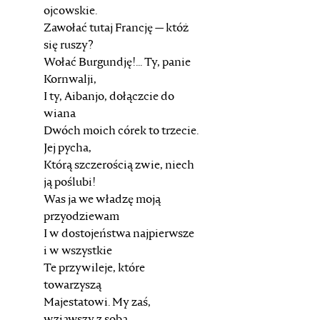
ojcowskie.
Zawołać tutaj Francję — któż
się ruszy?
Wołać Burgundję!... Ty, panie
Kornwalji,
I ty, Aibanjo, dołączcie do
wiana
Dwóch moich córek to trzecie.
Jej pycha,
Którą szczerością zwie, niech
ją poślubi!
Was ja we władzę moją
przyodziewam
I w dostojeństwa najpierwsze
i w wszystkie
Te przywileje, które
towarzyszą
Majestatowi. My zaś,