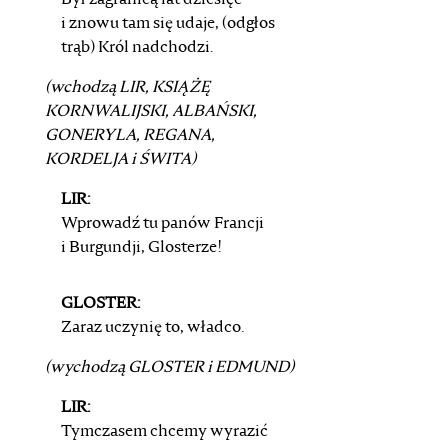
Był zagranicą lat dziesięć
i znowu tam się udaje, (odgłos
trąb) Król nadchodzi.
(wchodzą
LIR
,
KSIĄŻĘ
KORNWALIJSKI
,
ALBAŃSKI
,
GONERYLA
,
REGANA
,
KORDELJA
i ŚWITA)
LIR:
Wprowadź tu panów Francji
i Burgundji, Glosterze!
GLOSTER:
Zaraz uczynię to, władco.
(wychodzą
GLOSTER
i
EDMUND
)
LIR:
Tymczasem chcemy wyrazić