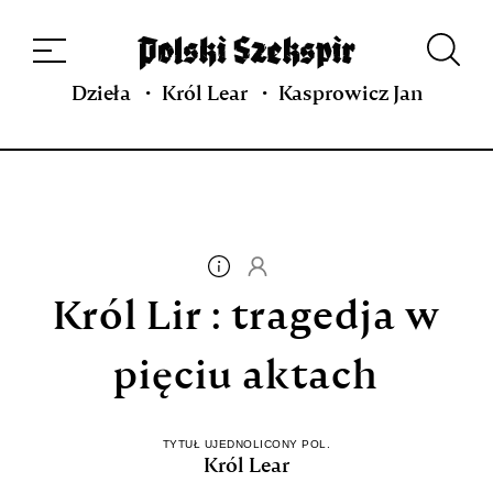
Dzieła
Tłumaczki i tłumacze
Przekłady
Multimedia
Debiuty
O
projekcie
Zespół
Kontakt
Indeks strony
Aplikacja
Repozytorium XIX w.
Dzieła
Król Lear
Kasprowicz Jan
Król Lir : tragedja w
pięciu aktach
TYTUŁ UJEDNOLICONY POL.
Król Lear