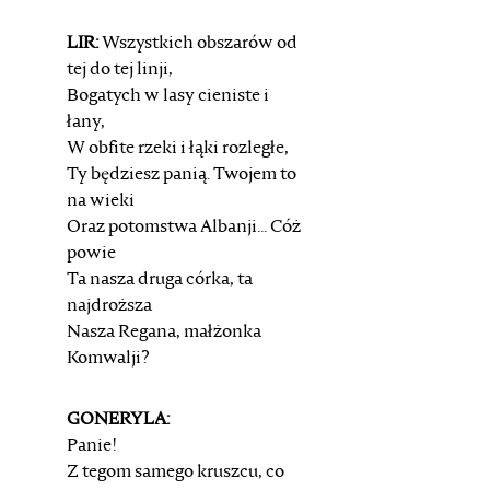
LIR:
Wszystkich obszarów od
tej do tej linji,
Bogatych w lasy cieniste i
łany,
W obfite rzeki i łąki rozległe,
Ty będziesz panią. Twojem to
na wieki
Oraz potomstwa Albanji... Cóż
powie
Ta nasza druga córka, ta
najdroższa
Nasza Regana, małżonka
Komwalji?
GONERYLA:
Panie!
Z tegom samego kruszcu, co