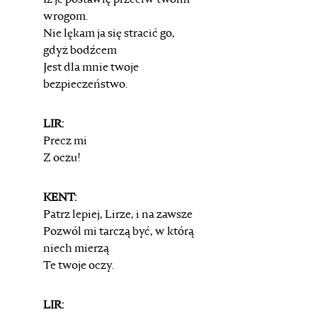
Iż je postawię przeciw twoim
wrogom.
Nie lękam ja się stracić go,
gdyż bodźcem
Jest dla mnie twoje
bezpieczeństwo.
LIR:
Precz mi
Z oczu!
KENT:
Patrz lepiej, Lirze, i na zawsze
Pozwól mi tarczą być, w którą
niech mierzą
Te twoje oczy.
LIR: