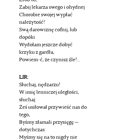
Zrób to;
Zabij lekarza swego i ohydnej
Chorobie swojej wypłać
należytość!
Swą darowiznę cofnij, lub
dopóki
Wydołam jeszcze dobyć
krzyku z gardła,
Powiem-ć, że czynisz źle!...
LIR:
Słuchaj, nędzarzu!
W imię lenniczej uległości,
słuchaj:
Żeś usiłował przywieść nas do
tego,
Byśmy złamali przysięgę —
dotychczas
Myśmy się na to nigdy nie