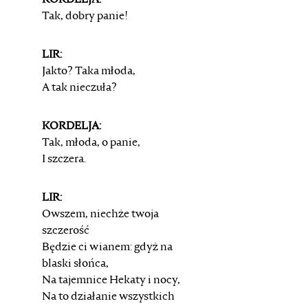
KORDELJA:
Tak, dobry panie!
LIR:
Jakto? Taka młoda,
A tak nieczuła?
KORDELJA:
Tak, młoda, o panie,
I szczera.
LIR:
Owszem, niechże twoja
szczerość
Będzie ci wianem: gdyż na
blaski słońca,
Na tajemnice Hekaty i nocy,
Na to działanie wszystkich