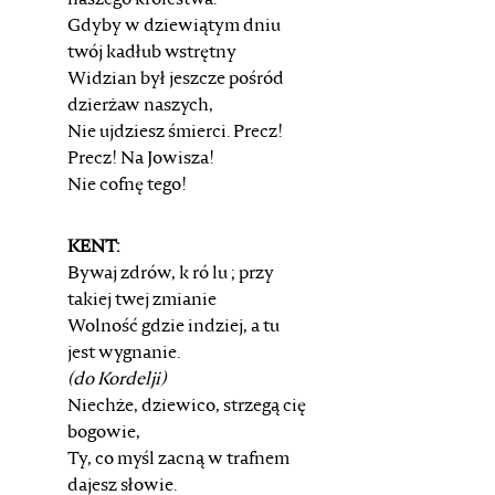
naszego królestwa.
Gdyby w dziewiątym dniu
twój kadłub wstrętny
Widzian był jeszcze pośród
dzierżaw naszych,
Nie ujdziesz śmierci. Precz!
Precz! Na Jowisza!
Nie cofnę tego!
KENT:
Bywaj zdrów, k ró lu ; przy
takiej twej zmianie
Wolność gdzie indziej, a tu
jest wygnanie.
(do Kordelji)
Niechże, dziewico, strzegą cię
bogowie,
Ty, co myśl zacną w trafnem
dajesz słowie.