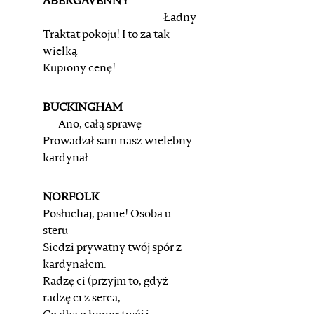
ABERGAVENNY
Ładny
Traktat pokoju! I to za tak
wielką
Kupiony cenę!
BUCKINGHAM
Ano, całą sprawę
Prowadził sam nasz wielebny
kardynał.
NORFOLK
Posłuchaj, panie! Osoba u
steru
Siedzi prywatny twój spór z
kardynałem.
Radzę ci (przyjm to, gdyż
radzę ci z serca,