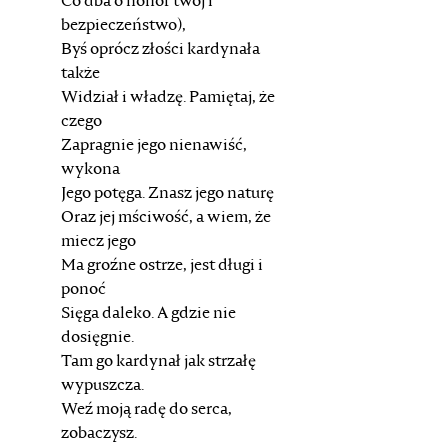
Co dba o honor twój i
bezpieczeństwo),
Byś oprócz złości kardynała
także
Widział i władzę. Pamiętaj, że
czego
Zapragnie jego nienawiść,
wykona
Jego potęga. Znasz jego naturę
Oraz jej mściwość, a wiem, że
miecz jego
Ma groźne ostrze, jest długi i
ponoć
Sięga daleko. A gdzie nie
dosięgnie.
Tam go kardynał jak strzałę
wypuszcza.
Weź moją radę do serca,
zobaczysz.