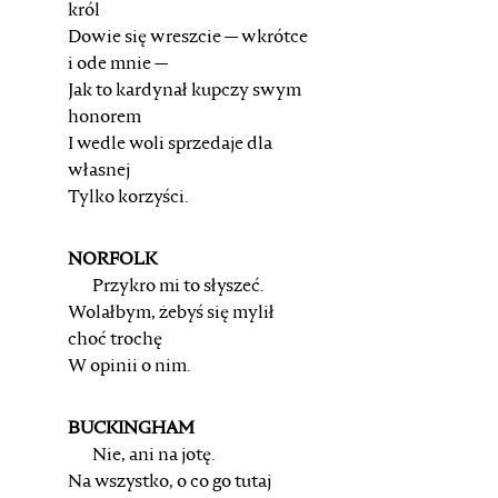
król
Dowie się wreszcie — wkrótce
i ode mnie —
Jak to kardynał kupczy swym
honorem
I wedle woli sprzedaje dla
własnej
Tylko korzyści.
NORFOLK
Przykro mi to słyszeć.
Wolałbym, żebyś się mylił
choć trochę
W opinii o nim.
BUCKINGHAM
Nie, ani na jotę.
Na wszystko, o co go tutaj