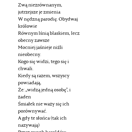
Zwą niezrównanym,
jutrzejsze je zmienia
W nędzną parodię. Obydwaj
królowie
Równym lśnią blaskiem, lecz
obecny zawsze
Mocniej jaśnieje niźli
nieobecny.
Kogo się widzi, tego się i
chwali.
Kiedy są razem, wszyscy
powiadają,
Że: „widzą jedną osobę", i
żaden
Śmiałek nie waży się ich
porównywać.
A gdy te słońca (tak ich
nazywają)