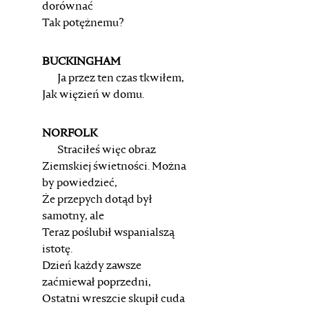
dorównać
Tak potężnemu?
BUCKINGHAM
Ja przez ten czas tkwiłem,
Jak więzień w domu.
NORFOLK
Straciłeś więc obraz
Ziemskiej świetności. Można
by powiedzieć,
Że przepych dotąd był
samotny, ale
Teraz poślubił wspanialszą
istotę.
Dzień każdy zawsze
zaćmiewał poprzedni,
Ostatni wreszcie skupił cuda