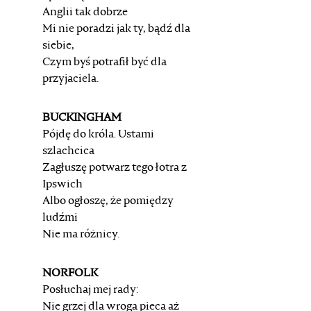
Anglii tak dobrze
Mi nie poradzi jak ty, bądź dla
siebie,
Czym byś potrafił być dla
przyjaciela.
BUCKINGHAM
Pójdę do króla. Ustami
szlachcica
Zagłuszę potwarz tego łotra z
Ipswich
Albo ogłoszę, że pomiędzy
ludźmi
Nie ma różnicy.
NORFOLK
Posłuchaj mej rady:
Nie grzej dla wroga pieca aż