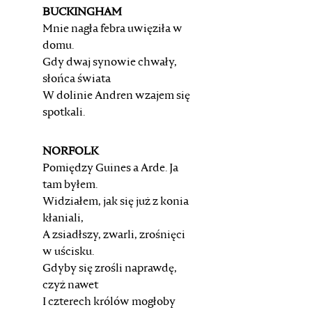
BUCKINGHAM
Mnie nagła febra uwięziła w
domu.
Gdy dwaj synowie chwały,
słońca świata
W dolinie Andren wzajem się
spotkali.
NORFOLK
Pomiędzy Guines a Arde. Ja
tam byłem.
Widziałem, jak się już z konia
kłaniali,
A zsiadłszy, zwarli, zrośnięci
w uścisku.
Gdyby się zrośli naprawdę,
czyż nawet
I czterech królów mogłoby