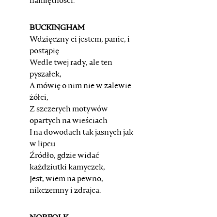
namiętności.
BUCKINGHAM
Wdzięczny ci jestem, panie, i
postąpię
Wedle twej rady, ale ten
pyszałek,
A mówię o nim nie w zalewie
żółci,
Z szczerych motywów
opartych na wieściach
I na dowodach tak jasnych jak
w lipcu
Źródło, gdzie widać
każdziutki kamyczek,
Jest, wiem na pewno,
nikczemny i zdrajca.