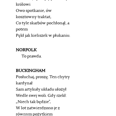
królowi
Owo spotkanie, ów
kosztowny traktat,
Co tyle skarbów pochłonął, a
potem
Pękł jak kieliszek w płukaniu.
NORFOLK
To prawda.
BUCKINGHAM
Posłuchaj, proszę. Ten chytry
kardynał
Sam artykuły układu ułożył
Wedle swej woli. Gdy rzekł:
„Niech tak będzie",
W lot zatwierdzono je z
równym pożytkiem