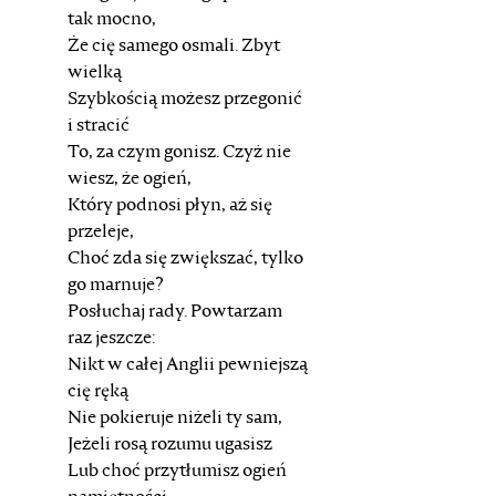
tak mocno,
Że cię samego osmali. Zbyt
wielką
Szybkością możesz przegonić
i stracić
To, za czym gonisz. Czyż nie
wiesz, że ogień,
Który podnosi płyn, aż się
przeleje,
Choć zda się zwiększać, tylko
go marnuje?
Posłuchaj rady. Powtarzam
raz jeszcze:
Nikt w całej Anglii pewniejszą
cię ręką
Nie pokieruje niżeli ty sam,
Jeżeli rosą rozumu ugasisz
Lub choć przytłumisz ogień