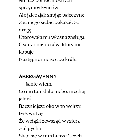
Ani też pomoc możnych
sprzymierzeńców,
Ale jak pająk snując pajęczynę
Z samego siebie pokazał, że
drogę
Utorowała mu własna zasługa,
Ów dar niebiosów, który mu
kupuje
Następne miejsce po królu.
ABERGAVENNY
Ja nie wiem,
Co mu tam dało niebo, niechaj
jakieś
Baczniejsze oko w to wejrzy,
lecz widzę,
Że wciąż i zewsząd wyziera
zeń pycha.
Skąd się w nim bierze? Jeżeli