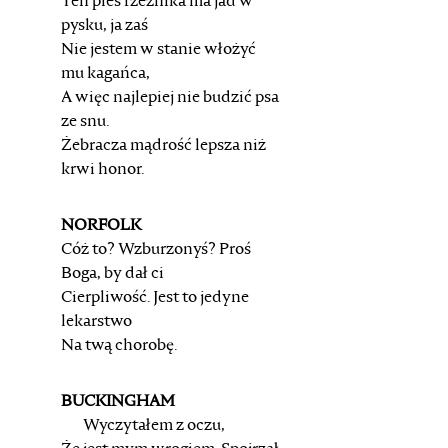
Ten pies rzeźnika ma jad w
pysku, ja zaś
Nie jestem w stanie włożyć
mu kagańca,
A więc najlepiej nie budzić psa
ze snu.
Żebracza mądrość lepsza niż
krwi honor.
NORFOLK
Cóż to? Wzburzonyś? Proś
Boga, by dał ci
Cierpliwość. Jest to jedyne
lekarstwo
Na twą chorobę.
BUCKINGHAM
Wyczytałem z oczu,