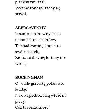
pismem zmuszał
Wyznaczonego, ażeby się
stawił.
ABERGAVENNY
Ja sam mam krewnych, co
najmniej trzech, którzy
Tak nadszarpnęli przez to
swój majątek,
Że już do dawnej fortuny nie
wrócą.
BUCKINGHAM
O, wielu grzbiety połamało,
kładąc
Na ową podróż całą włość na
plecy.
Cóż ta rozrzutność