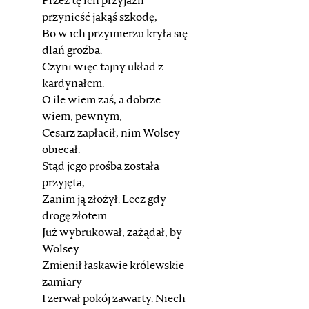
Przez tę ich przyjaźń
przynieść jakąś szkodę,
Bo w ich przymierzu kryła się
dlań groźba.
Czyni więc tajny układ z
kardynałem.
O ile wiem zaś, a dobrze
wiem, pewnym,
Cesarz zapłacił, nim Wolsey
obiecał.
Stąd jego prośba została
przyjęta,
Zanim ją złożył. Lecz gdy
drogę złotem
Już wybrukował, zażądał, by
Wolsey
Zmienił łaskawie królewskie
zamiary
I zerwał pokój zawarty. Niech