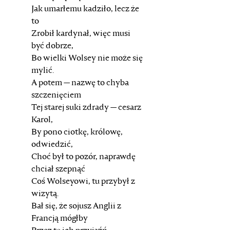
Jak umarłemu kadziło, lecz że
to
Zrobił kardynał, więc musi
być dobrze,
Bo wielki Wolsey nie może się
mylić.
A potem — nazwę to chyba
szczenięciem
Tej starej suki zdrady — cesarz
Karol,
By pono ciotkę, królowę,
odwiedzić,
Choć był to pozór, naprawdę
chciał szepnąć
Coś Wolseyowi, tu przybył z
wizytą.
Bał się, że sojusz Anglii z
Francją mógłby