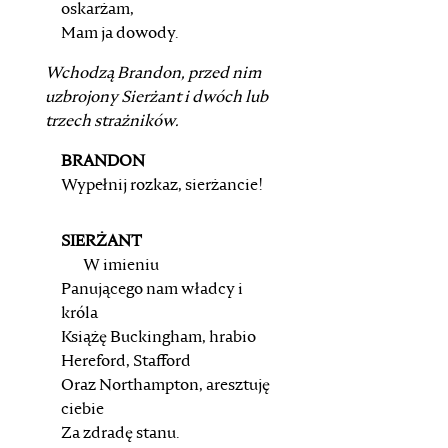
oskarżam,
Mam ja dowody.
Wchodzą
Brandon
, przed nim
uzbrojony
Sierżant
i dwóch lub
trzech strażników.
BRANDON
Wypełnij rozkaz, sierżancie!
SIERŻANT
W imieniu
Panującego nam władcy i
króla
Książę Buckingham, hrabio
Hereford, Stafford
Oraz Northampton, aresztuję
ciebie
Za zdradę stanu.