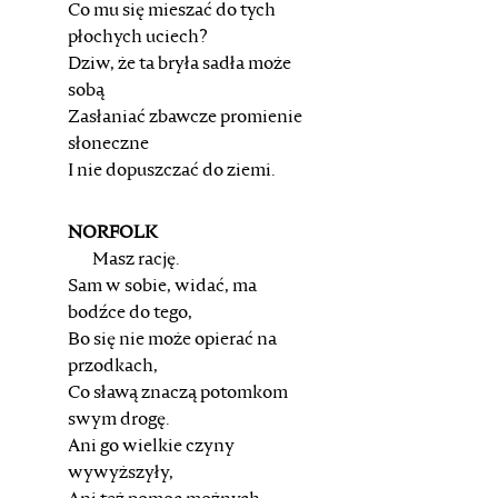
Co mu się mieszać do tych
płochych uciech?
Dziw, że ta bryła sadła może
sobą
Zasłaniać zbawcze promienie
słoneczne
I nie dopuszczać do ziemi.
NORFOLK
Masz rację.
Sam w sobie, widać, ma
bodźce do tego,
Bo się nie może opierać na
przodkach,
Co sławą znaczą potomkom
swym drogę.
Ani go wielkie czyny
wywyższyły,