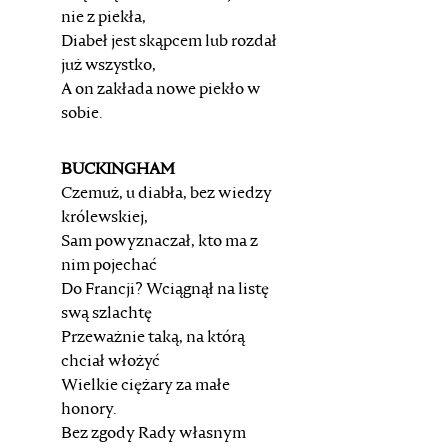
nie z piekła,
Diabeł jest skąpcem lub rozdał
już wszystko,
A on zakłada nowe piekło w
sobie.
BUCKINGHAM
Czemuż, u diabła, bez wiedzy
królewskiej,
Sam powyznaczał, kto ma z
nim pojechać
Do Francji? Wciągnął na listę
swą szlachtę
Przeważnie taką, na którą
chciał włożyć
Wielkie ciężary za małe
honory.
Bez zgody Rady własnym