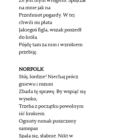
Że jest mym wrogiem. Spojrzał
na mnie jak na
Przedmiot pogardy. W tej
chwili mi płata
Jakiegoś figla, wszak poszedł
do króla.
Pójdę tam za nim i wzrokiem
przebiję.
NORFOLK
Stój, lordzie! Niechaj prócz
gniewu i rozum
Zbada tę sprawę. By wspiąć się
wysoko,
Trzeba z początku powolnym
iść krokiem.
Ognisty rumak puszczony
samopas
Spala się, słabnie. Nikt w