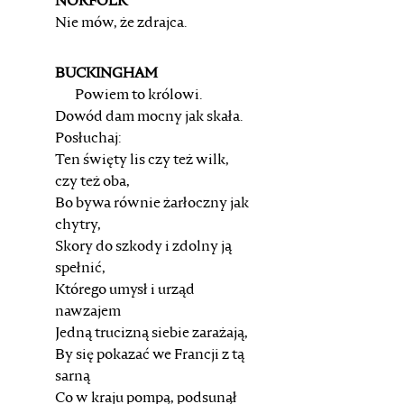
NORFOLK
Nie mów, że zdrajca.
BUCKINGHAM
Powiem to królowi.
Dowód dam mocny jak skała.
Posłuchaj:
Ten święty lis czy też wilk,
czy też oba,
Bo bywa równie żarłoczny jak
chytry,
Skory do szkody i zdolny ją
spełnić,
Którego umysł i urząd
nawzajem
Jedną trucizną siebie zarażają,
By się pokazać we Francji z tą
sarną
Co w kraju pompą, podsunął