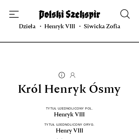
Dzieła
Tłumaczki i tłumacze
Przekłady
Multimedia
Debiuty
O
projekcie
Zespół
Kontakt
Indeks strony
Aplikacja
Repozytorium XIX w.
Dzieła
Henryk VIII
Siwicka Zofia
Król Henryk Ósmy
TYTUŁ UJEDNOLICONY POL.
Henryk VIII
TYTUŁ UJEDNOLICONY ORYG.
Henry VIII