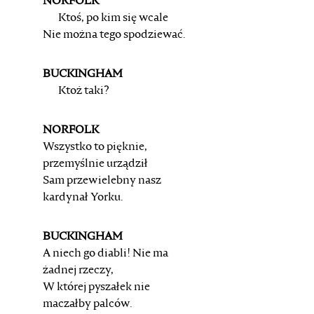
NORFOLK
Ktoś, po kim się wcale
Nie można tego spodziewać.
BUCKINGHAM
Ktoż taki?
NORFOLK
Wszystko to pięknie,
przemyślnie urządził
Sam przewielebny nasz
kardynał Yorku.
BUCKINGHAM
A niech go diabli! Nie ma
żadnej rzeczy,
W której pyszałek nie
maczałby palców.