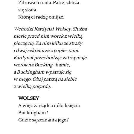
Zdrowa to rada. Patrz, zbliża
się skała.
Którą ci radzę omijać.
Wchodzi
Kardynał Wolsey
. Służba
niesie przed nim worek
z wielką
pieczęcią. Za nim kilku ze straży
i dwaj sekretarze z papie-
rami.
Kardynał
przechodząc zatrzymuje
wzrok na
Bucking-
hamie
,
a
Buckingham
wpatruje się
w niego. Obaj patrzą na
siebie
z wielką pogardą.
WOLSEY
A więc zarządca dóbr księcia
Buckingham?
Gdzie są zeznania jego?