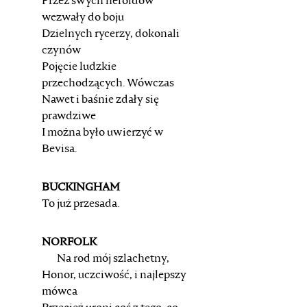
Przez swych heroldów
wezwały do boju
Dzielnych rycerzy, dokonali
czynów
Pojęcie ludzkie
przechodzących. Wówczas
Nawet i baśnie zdały się
prawdziwe
I można było uwierzyć w
Bevisa.
BUCKINGHAM
To już przesada.
NORFOLK
Na rod mój szlachetny,
Honor, uczciwość, i najlepszy
mówca