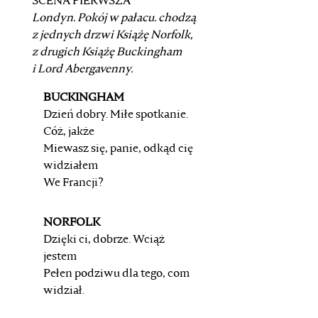
SCENA PIERWSZA
Londyn. Pokój w pałacu.
chodzą
z jednych drzwi
Książę Norfolk
,
z drugich
Książę
Buckingham
i
Lord Abergavenny
.
BUCKINGHAM
Dzień dobry. Miłe spotkanie.
Cóż, jakże
Miewasz się, panie, odkąd cię
widziałem
We Francji?
NORFOLK
Dzięki ci, dobrze. Wciąż
jestem
Pełen podziwu dla tego, com
widział.