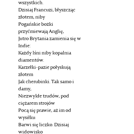
wszystkich.
Dzisiaj Francuzi, błyszcząc
złotem, niby
Pogańskie bożki
przyćmiewają Anglię,
Jutro Brytania zamienia się w
Indie:
Każdy lśni niby kopalnia
diamentów.
Karzełki-pazie połyskują
złotem
Jak cherubinki. Tak samo i
damy,
Niezwykłe trudów, pod
ciężarem strojów
Pocą się prawie, aż im od
wysiłku
Barwi się liczko. Dzisiaj
widowisko