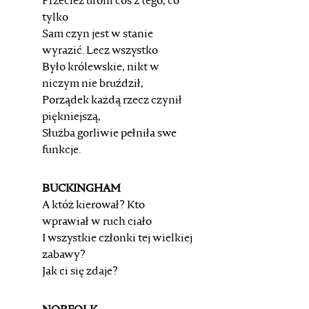
Przecież uroni coś z tego, co
tylko
Sam czyn jest w stanie
wyrazić. Lecz wszystko
Było królewskie, nikt w
niczym nie bruździł,
Porządek każdą rzecz czynił
piękniejszą,
Służba gorliwie pełniła swe
funkcje.
BUCKINGHAM
A któż kierował? Kto
wprawiał w ruch ciało
I wszystkie członki tej wielkiej
zabawy?
Jak ci się zdaje?