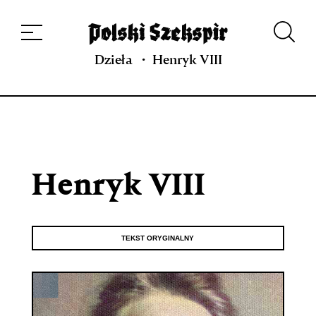
Dzieła
Tłumaczki i tłumacze
Przekłady
Multimedia
Debiuty
O
projekcie
Zespół
Kontakt
Indeks strony
Aplikacja
Repozytorium XIX w.
Dzieła
Henryk VIII
Henryk VIII
TEKST ORYGINALNY