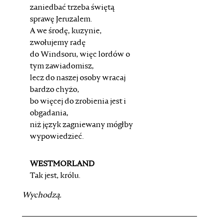
zaniedbać trzeba świętą
sprawę Jeruzalem.
A we środę, kuzynie,
zwołujemy radę
do Windsoru, więc lordów o
tym zawiadomisz,
lecz do naszej osoby wracaj
bardzo chyżo,
bo więcej do zrobienia jest i
obgadania,
niż język zagniewany mógłby
wypowiedzieć.
WESTMORLAND
Tak jest, królu.
Wychodzą.