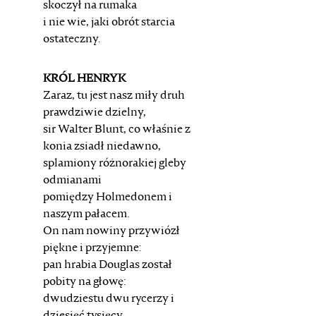
skoczył na rumaka
i nie wie, jaki obrót starcia
ostateczny.
KRÓL HENRYK
Zaraz, tu jest nasz miły druh
prawdziwie dzielny,
sir Walter Blunt, co właśnie z
konia zsiadł niedawno,
splamiony różnorakiej gleby
odmianami
pomiędzy Holmedonem i
naszym pałacem.
On nam nowiny przywiózł
piękne i przyjemne:
pan hrabia Douglas został
pobity na głowę:
dwudziestu dwu rycerzy i