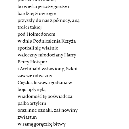
jeszcze nowinami,
bo wieści jeszcze gorsze i
bardziej złowrogie
przyszły do nas z północy, a są
treści takiej:
pod Holmedonem
w dniu Podniesienia Krzyża
spotkali się właśnie
waleczny młodociany Harry
Percy Hotspur
i Archibald wsławiony, Szkot
zawsze odważny.
Ciężka, krwawa godzina w
boju upłynęła,
wiadomość tę poświadcza
palba artylerii
oraz inne oznaki, zaś nowiny
zwiastun
w samą gorączkę bitwy