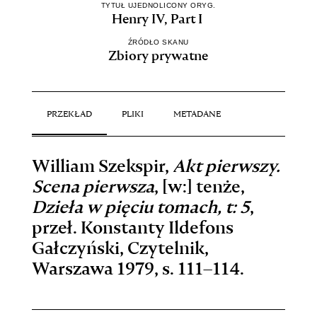
TYTUŁ UJEDNOLICONY ORYG.
Henry IV, Part I
ŹRÓDŁO SKANU
Zbiory prywatne
PRZEKŁAD
PLIKI
METADANE
William Szekspir,
Akt pierwszy.
Scena pierwsza
, [w:] tenże,
Dzieła w pięciu tomach, t: 5
,
przeł. Konstanty Ildefons
Gałczyński, Czytelnik,
Warszawa 1979, s.
111–114
.