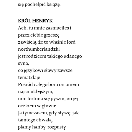
się pochełpić książę.
KRÓL HENRYK
Ach, tu mnie zasmuciłeś i
przez ciebie grzeszę
zawiścią, że to właśnie lord
northumberlandzki
jest rodzicem takiego udanego
syna,
co językowi sławy zawsze
temat daje.
Pośród całego boru on pniem
najsmuklejszym,
nim fortuna się pyszni, on jej
oczkiem w głowie.
Ja tymczasem, gdy słyszę, jak
tamtego chwalą,
plamy hańby, rozpusty