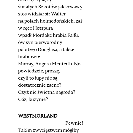
dziesięć tysięcy
śmiałych Szkotów jak krwawy
stos widział sir Walter
na polach holmedońskich, zaś
w ręce Hotspura
wpadł Mordake hrabia Fajfu,
ów syn pierworodny
pobitego Douglasa, a także
hrabiowie
Murray, Angus i Menteith. No
powiedzcie, proszę,
czyli to łupy nie są
dostatecznie zacne?
Czyż nie świetna nagroda?
Cóż, kuzynie?
WESTMORLAND
Pewnie!
Takim zwycięstwem mógłby