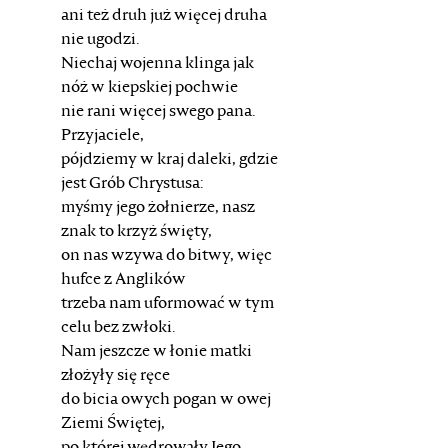
ani też druh już więcej druha
nie ugodzi.
Niechaj wojenna klinga jak
nóż w kiepskiej pochwie
nie rani więcej swego pana.
Przyjaciele,
pójdziemy w kraj daleki, gdzie
jest Grób Chrystusa:
myśmy jego żołnierze, nasz
znak to krzyż święty,
on nas wzywa do bitwy, więc
hufce z Anglików
trzeba nam uformować w tym
celu bez zwłoki.
Nam jeszcze w łonie matki
złożyły się ręce
do bicia owych pogan w owej
Ziemi Świętej,