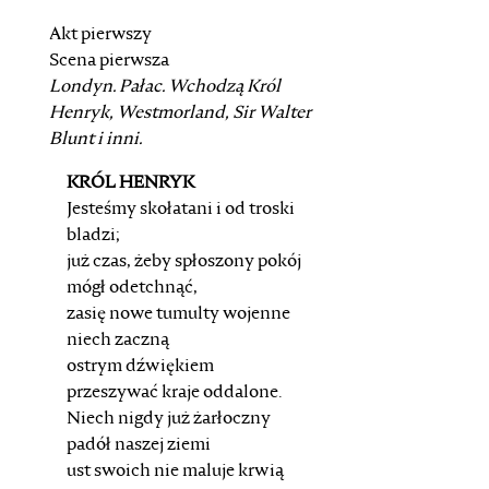
Akt pierwszy
Scena pierwsza
Londyn. Pałac.
Wchodzą Król
Henryk, Westmorland, Sir Walter
Blunt i inni.
KRÓL HENRYK
Jesteśmy skołatani i od troski
bladzi;
już czas, żeby spłoszony pokój
mógł odetchnąć,
zasię nowe tumulty wojenne
niech zaczną
ostrym dźwiękiem
przeszywać kraje oddalone.
Niech nigdy już żarłoczny
padół naszej ziemi
ust swoich nie maluje krwią