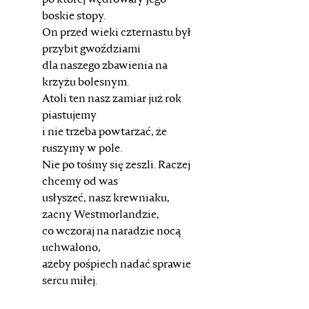
po której wędrowały Jego
boskie stopy.
On przed wieki czternastu był
przybit gwoździami
dla naszego zbawienia na
krzyżu bolesnym.
Atoli ten nasz zamiar już rok
piastujemy
i nie trzeba powtarzać, że
ruszymy w pole.
Nie po tośmy się zeszli. Raczej
chcemy od was
usłyszeć, nasz krewniaku,
zacny Westmorlandzie,
co wczoraj na naradzie nocą
uchwalono,
ażeby pośpiech nadać sprawie
sercu miłej.