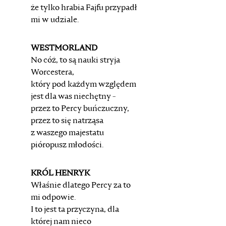
że tylko hrabia Fajfu przypadł
mi w udziale.
WESTMORLAND
No cóż, to są nauki stryja
Worcestera,
który pod każdym względem
jest dla was niechętny -
przez to Percy buńczuczny,
przez to się natrząsa
z waszego majestatu
pióropusz młodości.
KRÓL HENRYK
Właśnie dlatego Percy za to
mi odpowie.
I to jest ta przyczyna, dla
której nam nieco