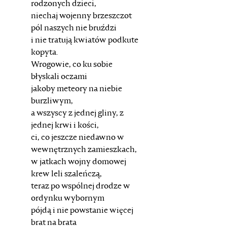
rodzonych dzieci,
niechaj wojenny brzeszczot
pól naszych nie bruździ
i nie tratują kwiatów podkute
kopyta.
Wrogowie, co ku sobie
błyskali oczami
jakoby meteory na niebie
burzliwym,
a wszyscy z jednej gliny, z
jednej krwi i kości,
ci, co jeszcze niedawno w
wewnętrznych zamieszkach,
w jatkach wojny domowej
krew leli szaleńczą,
teraz po wspólnej drodze w
ordynku wybornym
pójdą i nie powstanie więcej
brat na brata