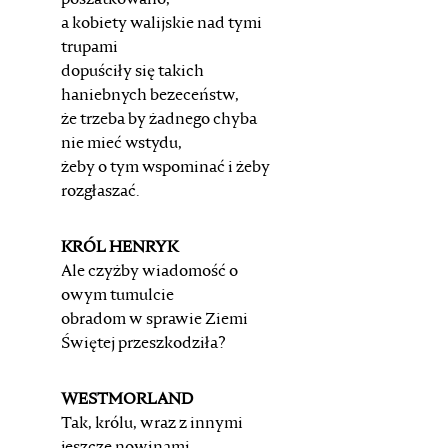
poszatkowano,
a kobiety walijskie nad tymi
trupami
dopuściły się takich
haniebnych bezeceństw,
że trzeba by żadnego chyba
nie mieć wstydu,
żeby o tym wspominać i żeby
rozgłaszać.
KRÓL HENRYK
Ale czyżby wiadomość o
owym tumulcie
obradom w sprawie Ziemi
Świętej przeszkodziła?
WESTMORLAND
Tak, królu, wraz z innymi