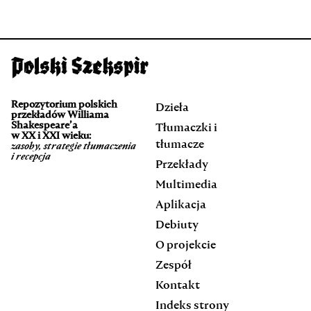
Repozytorium polskich
Dzieła
przekładów Williama
Shakespeare’a
Tłumaczki i
w XX i XXI wieku:
tłumacze
zasoby, strategie tłumaczenia
i recepcja
Przekłady
Multimedia
Aplikacja
Debiuty
O projekcie
Zespół
Kontakt
Indeks strony