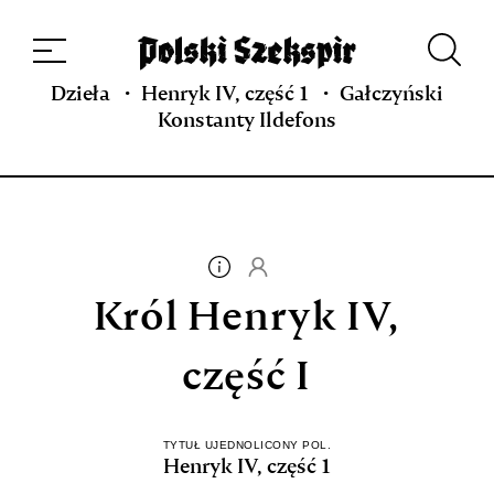
Dzieła
Tłumaczki i tłumacze
Przekłady
Multimedia
Debiuty
O
projekcie
Zespół
Kontakt
Indeks strony
Aplikacja
Repozytorium XIX w.
Dzieła
Henryk IV, część 1
Gałczyński
Konstanty Ildefons
Król Henryk IV,
część I
TYTUŁ UJEDNOLICONY POL.
Henryk IV, część 1