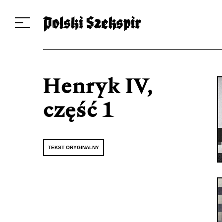
Dzieła
Tłumaczki i tłumacze
Przekłady
Multimedia
Debiuty
O 
Henryk IV,
część 1
TEKST ORYGINALNY