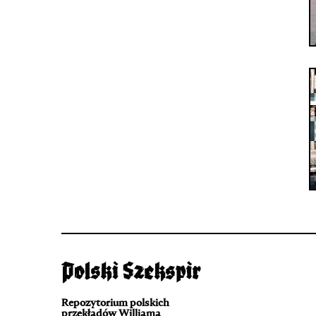
Repozytorium polskich
przekładów Williama