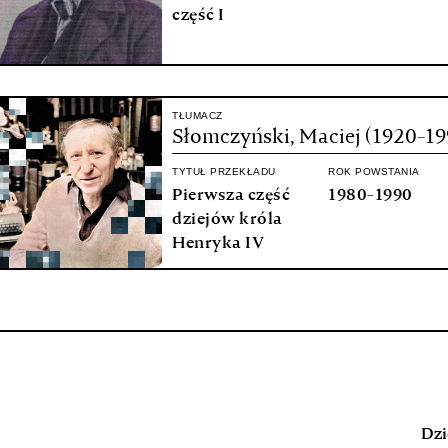
część I
TŁUMACZ
Słomczyński, Maciej (1920-19
TYTUŁ PRZEKŁADU
ROK POWSTANIA
Pierwsza część
1980-1990
dziejów króla
Henryka IV
Dzi