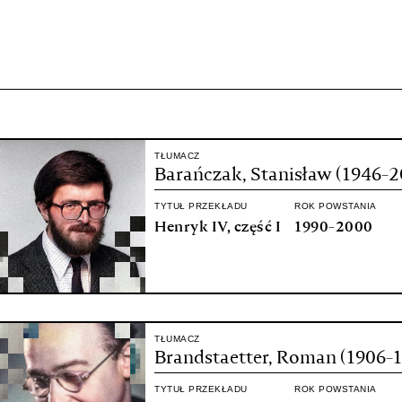
projekcie
Zespół
Kontakt
Indeks strony
Aplikacja
Repozytoriu
TŁUMACZ
Barańczak, Stanisław (1946-2
TYTUŁ PRZEKŁADU
ROK POWSTANIA
Henryk IV, część I
1990-2000
TŁUMACZ
Brandstaetter, Roman (1906-
TYTUŁ PRZEKŁADU
ROK POWSTANIA