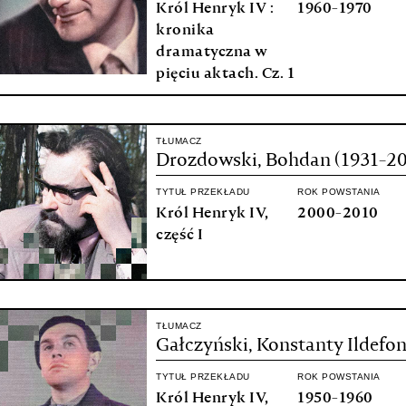
Król Henryk IV :
1960-1970
kronika
dramatyczna w
pięciu aktach. Cz. 1
TŁUMACZ
Drozdowski, Bohdan (1931-20
TYTUŁ PRZEKŁADU
ROK POWSTANIA
Król Henryk IV,
2000-2010
część I
TŁUMACZ
Gałczyński, Konstanty Ildefon
TYTUŁ PRZEKŁADU
ROK POWSTANIA
Król Henryk IV,
1950-1960