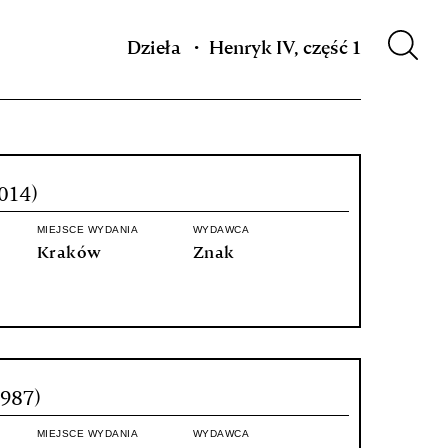
m XIX w.
Dzieła
Henryk IV, część 1
014)
MIEJSCE WYDANIA
WYDAWCA
Kraków
Znak
1987)
MIEJSCE WYDANIA
WYDAWCA