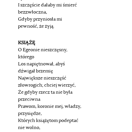
I szczęście dałaby mi śmierć
bezzwłoczna,
Gdyby przyniosła mi
pewność, że żyją.
KSIĄŻĘ
O Egeonie nieszczęsny,
którego
Los napiętnował, abyś
dźwigał brzemię
Największe nieszczęść
złowrogich; chciej wierzyć,
Że gdyby rzecz ta nie była
przeciwna
Prawom, koronie mej, władzy,
przysiędze,
Których książętom podeptać
nie wolno,