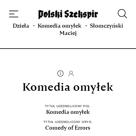
Dzieła
Tłumaczki i tłumacze
Przekłady
Multimedia
Debiuty
O
projekcie
Zespół
Kontakt
Indeks strony
Aplikacja
Repozytorium XIX w.
Dzieła
Komedia omyłek
Słomczyński
Maciej
Komedia omyłek
TYTUŁ UJEDNOLICONY POL.
Komedia omyłek
TYTUŁ UJEDNOLICONY ORYG.
Comedy of Errors