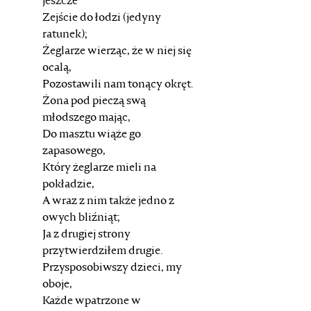
jeszcze
Zejście do łodzi (jedyny
ratunek);
Żeglarze wierząc, że w niej się
ocalą,
Pozostawili nam tonący okręt.
Żona pod pieczą swą
młodszego mając,
Do masztu wiąże go
zapasowego,
Który żeglarze mieli na
pokładzie,
A wraz z nim także jedno z
owych bliźniąt;
Ja z drugiej strony
przytwierdziłem drugie.
Przysposobiwszy dzieci, my
oboje,
Każde wpatrzone w