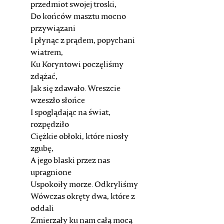
przedmiot swojej troski,
Do końców masztu mocno
przywiązani
I płynąc z prądem, popychani
wiatrem,
Ku Koryntowi poczęliśmy
zdążać,
Jak się zdawało. Wreszcie
wzeszło słońce
I spoglądając na świat,
rozpędziło
Ciężkie obłoki, które niosły
zgubę,
A jego blaski przez nas
upragnione
Uspokoiły morze. Odkryliśmy
Wówczas okręty dwa, które z
oddali
Zmierzały ku nam całą mocą