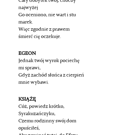
Cały dobytek twój, choćby
najwyżej
Go oceniono, nie wart i stu
marek.
Więc zgodnie z prawem
śmierć cię oczekuje.
EGEON
Jednak twój wyrok pociechę
mi sprawi,
Gdyż zachód słońca z cierpień
mnie wybawi.
KSIĄŻĘ
Cóż, powiedz krótko,
Syrakuzańczyku,
Czemu rodzinny swój dom
opuściłeś,