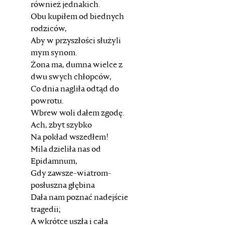
również jednakich.
Obu kupiłem od biednych
rodziców,
Aby w przyszłości służyli
mym synom.
Żona ma, dumna wielce z
dwu swych chłopców,
Co dnia nagliła odtąd do
powrotu.
Wbrew woli dałem zgodę.
Ach, zbyt szybko
Na pokład wszedłem!
Mila dzieliła nas od
Epidamnum,
Gdy zawsze-wiatrom-
posłuszna głębina
Dała nam poznać nadejście
tragedii;
A wkrótce uszła i cała