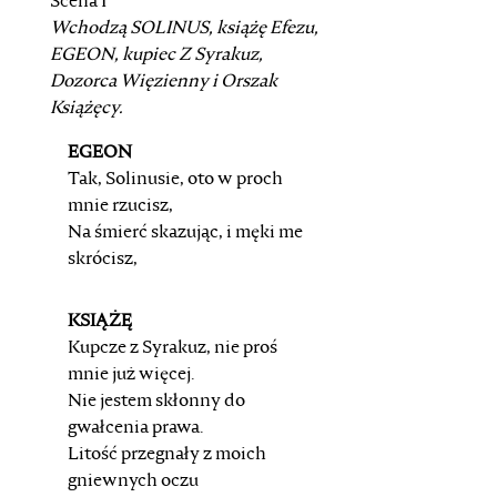
Scena I
Wchodzą
SOLINUS
, książę Efezu,
EGEON
, kupiec
Z Syrakuz,
Dozorca Więzienny i Orszak
Książęcy.
EGEON
Tak, Solinusie, oto w proch
mnie rzucisz,
Na śmierć skazując, i męki me
skrócisz,
KSIĄŻĘ
Kupcze z Syrakuz, nie proś
mnie już więcej.
Nie jestem skłonny do
gwałcenia prawa.
Litość przegnały z moich
gniewnych oczu