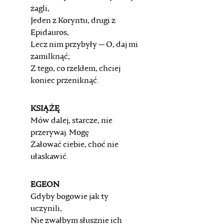
żagli,
Jeden z Koryntu, drugi z
Epidauros,
Lecz nim przybyły — O, daj mi
zamilknąć;
Z tego, co rzekłem, chciej
koniec przeniknąć.
KSIĄŻĘ
Mów dalej, starcze, nie
przerywaj. Mogę
Żałować ciebie, choć nie
ułaskawić.
EGEON
Gdyby bogowie jak ty
uczynili,
Nie zwałbym słusznie ich