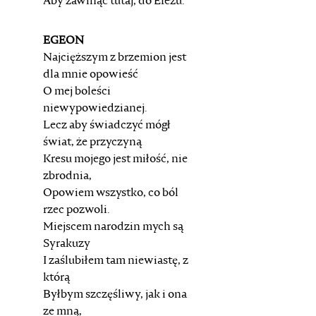
Aby zawinąć tutaj, do Efezu.
EGEON
Najcięższym z brzemion jest
dla mnie opowieść
O mej boleści
niewypowiedzianej.
Lecz aby świadczyć mógł
świat, że przyczyną
Kresu mojego jest miłość, nie
zbrodnia,
Opowiem wszystko, co ból
rzec pozwoli.
Miejscem narodzin mych są
Syrakuzy
I zaślubiłem tam niewiastę, z
którą
Byłbym szczęśliwy, jak i ona
ze mną,