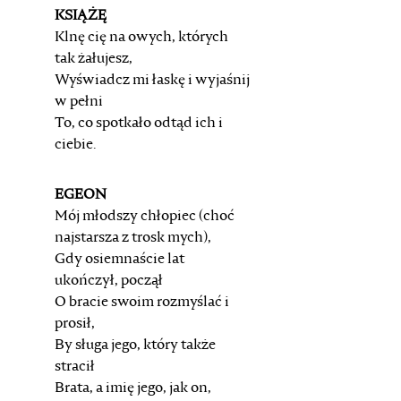
KSIĄŻĘ
Klnę cię na owych, których
tak żałujesz,
Wyświadcz mi łaskę i wyjaśnij
w pełni
To, co spotkało odtąd ich i
ciebie.
EGEON
Mój młodszy chłopiec (choć
najstarsza z trosk mych),
Gdy osiemnaście lat
ukończył, począł
O bracie swoim rozmyślać i
prosił,
By sługa jego, który także
stracił
Brata, a imię jego, jak on,