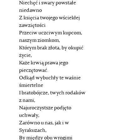
Niechęć i swary powstałe
niedawno
Z księcia twojego wściekłej
zawziętości
Przeciw uczciwym kupcom,
naszym ziomkom,
Którym brak złota, by okupić
życie,
Każe krwią prawa jego
pieczętować.
Odkąd wybuchły te waśnie
śmiertelne
I bratobójcze, twych rodaków
z nami,
Najuroczystsze podjęto
uchwały,
Zarówno u nas, jak i w
Syrakuzach,
By między obu wrogimi