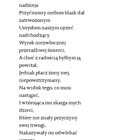
nadzieja:
Przyćmiony niebios blask dał
zatrwożonym
Umysłom naszym ujrzeć
nadchodzący
Wyrok niezwłocznej
przeraźliwej śmierci;
A choć z radością byłbym ją
powitał,
Jednak płacz żony mej,
niepowstrzymany,
Na widok tego, co musi
nastąpić,
I wtórująca mu skarga mych
dzieci,
Które nie znały przyczyny
swej trwogi,
Nakazywały mi odwlekać