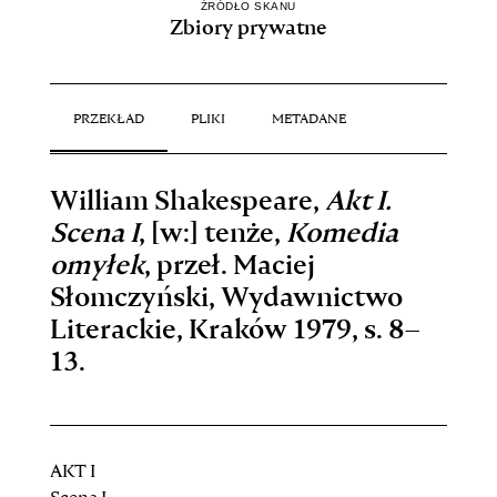
ŹRÓDŁO SKANU
Zbiory prywatne
PRZEKŁAD
PLIKI
METADANE
William Shakespeare,
Akt I.
Scena I
, [w:] tenże,
Komedia
omyłek
, przeł. Maciej
Słomczyński, Wydawnictwo
Literackie, Kraków 1979, s.
8–
13
.
AKT I