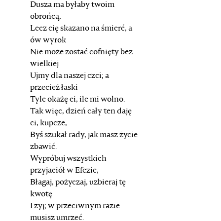
Dusza ma byłaby twoim
obrońcą,
Lecz cię skazano na śmierć, a
ów wyrok
Nie może zostać cofnięty bez
wielkiej
Ujmy dla naszej czci; a
przecież łaski
Tyle okażę ci, ile mi wolno.
Tak więc, dzień cały ten daję
ci, kupcze,
Byś szukał rady, jak masz życie
zbawić.
Wypróbuj wszystkich
przyjaciół w Efezie,
Błagaj, pożyczaj, uzbieraj tę
kwotę
I żyj; w przeciwnym razie
musisz umrzeć.