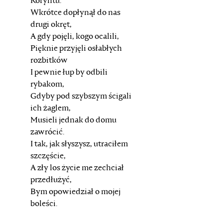
Koryntu.
Wkrótce dopłynął do nas
drugi okręt,
A gdy pojęli, kogo ocalili,
Pięknie przyjęli osłabłych
rozbitków
I pewnie łup by odbili
rybakom,
Gdyby pod szybszym ścigali
ich żaglem,
Musieli jednak do domu
zawrócić.
I tak, jak słyszysz, utraciłem
szczęście,
A zły los życie me zechciał
przedłużyć,
Bym opowiedział o mojej
boleści.