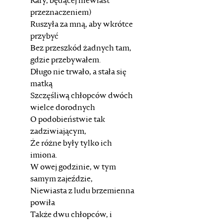
Kary, będącej niewiast
przeznaczeniem)
Ruszyła za mną, aby wkrótce
przybyć
Bez przeszkód żadnych tam,
gdzie przebywałem.
Długo nie trwało, a stała się
matką
Szczęśliwą chłopców dwóch
wielce dorodnych
O podobieństwie tak
zadziwiającym,
Że różne były tylko ich
imiona.
W owej godzinie, w tym
samym zajeździe,
Niewiasta z ludu brzemienna
powiła
Także dwu chłopców, i