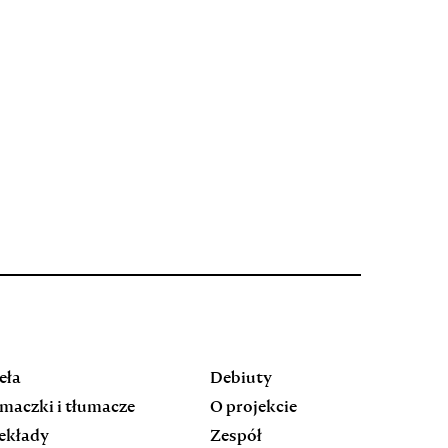
eła
Debiuty
maczki i tłumacze
O projekcie
ekłady
Zespół