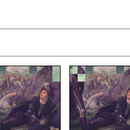
projekcie
Zespół
Kontakt
Indeks strony
Aplikacja
Repozytoriu