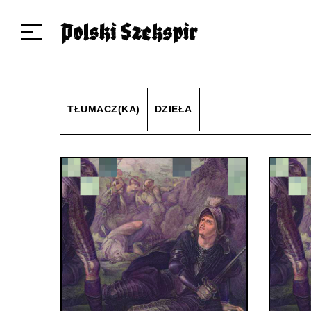
Dzieła
Tłumaczki i tłumacze
Przekłady
Multimedia
Debiuty
O 
TŁUMACZ(KA)
DZIEŁA