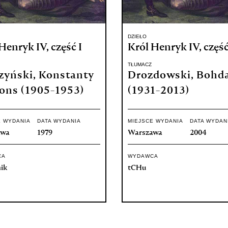
DZIEŁO
Henryk IV, część I
Król Henryk IV, część
TŁUMACZ
zyński, Konstanty
Drozdowski, Bohd
fons (1905-1953)
(1931-2013)
E WYDANIA
DATA WYDANIA
MIEJSCE WYDANIA
DATA WYDAN
awa
1979
Warszawa
2004
CA
WYDAWCA
ik
tCHu