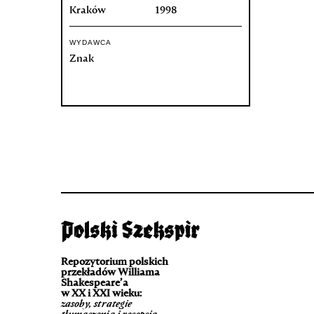
Kraków
1998
WYDAWCA
Znak
Repozytorium polskich
przekładów Williama
Shakespeare’a
w XX i XXI wieku:
zasoby, strategie