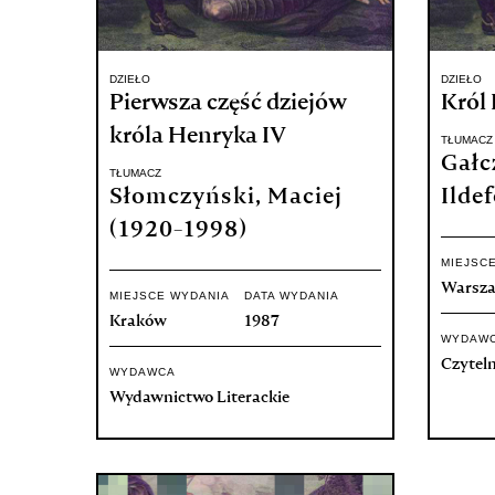
DZIEŁO
DZIEŁO
Pierwsza część dziejów
Król 
króla Henryka IV
TŁUMACZ
Gałc
TŁUMACZ
Słomczyński, Maciej
Ilde
(1920-1998)
MIEJSC
Warsz
MIEJSCE WYDANIA
DATA WYDANIA
Kraków
1987
WYDAW
Czyteln
WYDAWCA
Wydawnictwo Literackie