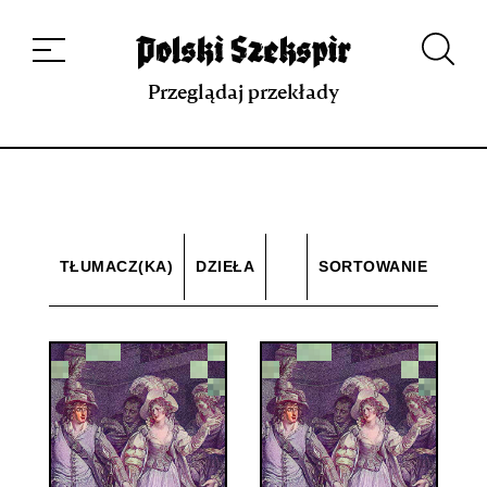
Dzieła
Tłumaczki i tłumacze
Przekłady
Multimedia
Debiuty
O
projekcie
Zespół
Kontakt
Indeks strony
Aplikacja
Repozytorium XIX w.
Przeglądaj przekłady
TŁUMACZ(KA)
DZIEŁA
SORTOWANIE