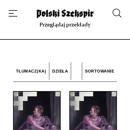
Dzieła
Tłumaczki i tłumacze
Przekłady
Multimedia
Debiuty
O
projekcie
Zespół
Kontakt
Indeks strony
Aplikacja
Repozytorium XIX w.
Przeglądaj przekłady
TŁUMACZ(KA)
DZIEŁA
SORTOWANIE