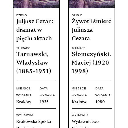
DZIEŁO
DZIEŁO
Juljusz Cezar :
Żywot i śmierć
dramat w
Juliusza
pięciu aktach
Cezara
TŁUMACZ
TŁUMACZ
Tarnawski,
Słomczyński,
Władysław
Maciej (1920-
(1885-1951)
1998)
MIEJSCE
DATA
MIEJSCE
DATA
WYDANIA
WYDANIA
WYDANIA
WYDANIA
Kraków
1925
Kraków
1980
WYDAWCA
WYDAWCA
Krakowska Spółka
Wydawnictwo