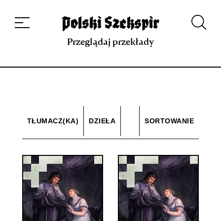
Dzieła
Tłumaczki i tłumacze
Przekłady
Multimedia
Debiuty
O
projekcie
Zespół
Kontakt
Indeks strony
Aplikacja
Repozytorium XIX w.
Przeglądaj przekłady
TŁUMACZ(KA)
DZIEŁA
SORTOWANIE