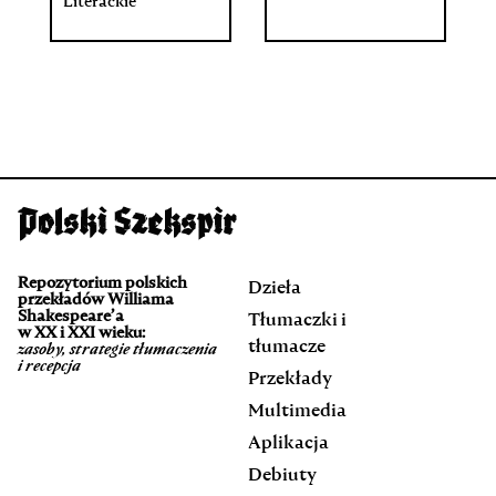
Literackie
Repozytorium polskich
Dzieła
przekładów Williama
Shakespeare’a
Tłumaczki i
w XX i XXI wieku:
tłumacze
zasoby, strategie tłumaczenia
i recepcja
Przekłady
Multimedia
Aplikacja
Debiuty