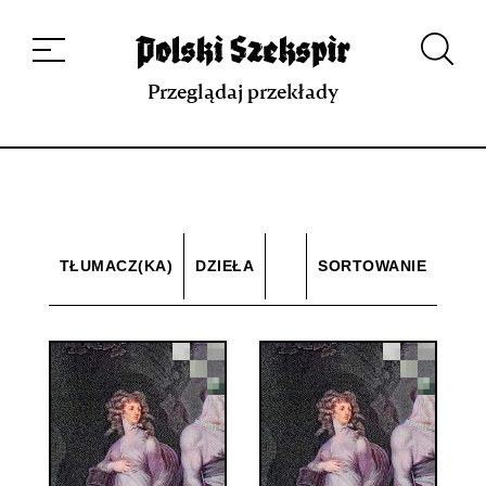
Dzieła
Tłumaczki i tłumacze
Przekłady
Multimedia
Debiuty
O
projekcie
Zespół
Kontakt
Indeks strony
Aplikacja
Repozytorium XIX w.
Przeglądaj przekłady
TŁUMACZ(KA)
DZIEŁA
SORTOWANIE