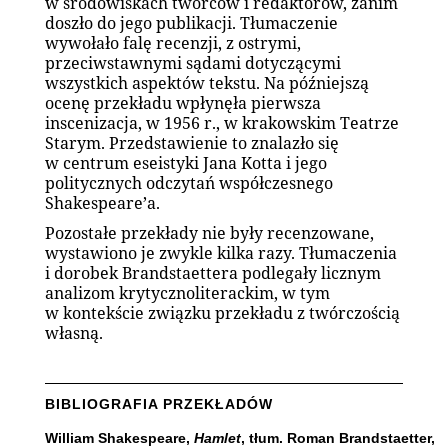
w środowiskach twórców i redaktorów, zanim
doszło do jego publikacji. Tłumaczenie
wywołało falę recenzji, z ostrymi,
przeciwstawnymi sądami dotyczącymi
wszystkich aspektów tekstu. Na późniejszą
ocenę przekładu wpłynęła pierwsza
inscenizacja, w 1956 r., w krakowskim Teatrze
Starym. Przedstawienie to znalazło się
w centrum eseistyki Jana Kotta i jego
politycznych odczytań współczesnego
Shakespeare’a.
Pozostałe przekłady nie były recenzowane,
wystawiono je zwykle kilka razy. Tłumaczenia
i dorobek Brandstaettera podlegały licznym
analizom krytycznoliterackim, w tym
w kontekście związku przekładu z twórczością
własną.
BIBLIOGRAFIA PRZEKŁADÓW
William Shakespeare,
Hamlet
, tłum. Roman Brandstaetter,