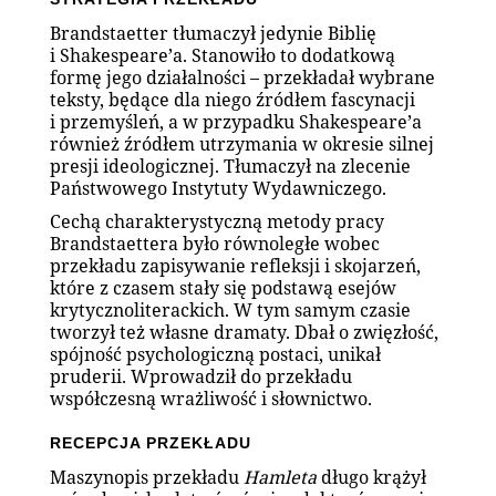
Brandstaetter tłumaczył jedynie Biblię
i Shakespeare’a. Stanowiło to dodatkową
formę jego działalności – przekładał wybrane
teksty, będące dla niego źródłem fascynacji
i przemyśleń, a w przypadku Shakespeare’a
również źródłem utrzymania w okresie silnej
presji ideologicznej. Tłumaczył na zlecenie
Państwowego Instytuty Wydawniczego.
Cechą charakterystyczną metody pracy
Brandstaettera było równoległe wobec
przekładu zapisywanie refleksji i skojarzeń,
które z czasem stały się podstawą esejów
krytycznoliterackich. W tym samym czasie
tworzył też własne dramaty. Dbał o zwięzłość,
spójność psychologiczną postaci, unikał
pruderii. Wprowadził do przekładu
współczesną wrażliwość i słownictwo.
RECEPCJA PRZEKŁADU
Maszynopis przekładu
Hamleta
długo krążył