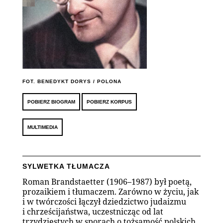
FOT. BENEDYKT DORYS / POLONA
POBIERZ BIOGRAM
POBIERZ KORPUS
MULTIMEDIA
SYLWETKA TŁUMACZA
Roman Brandstaetter (1906–1987) był poetą,
prozaikiem i tłumaczem. Zarówno w życiu, jak
i w twórczości łączył dziedzictwo judaizmu
i chrześcijaństwa, uczestnicząc od lat
trzydziestych w sporach o tożsamość polskich