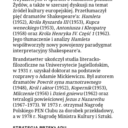
Żydów, a także w szerszej dyskusji na temat
źródeł kultury europejskiej. Przetłumaczył
pięć dramatów Shakespeare’a:
Hamleta
(1952),
Króla Ryszarda III
(1953),
Kupca
weneckiego
(1953),
Antoniusza i Kleopatrę
(1958) oraz
Króla Henryka IV. Część 1
(1962).
Jego tłumaczenie i analizy
Hamleta
współtworzyły nowy powojenny paradygmat
interpretacyjny Shakespeare’a.
Brandstaetter ukończył studia literacko-
filozoficzne na Uniwersytecie Jagiellońskim,
w 1931 r. uzyskał doktorat na podstawie
rozprawy o Adamie Mickiewiczu. Był autorem
dramatów
Powrót syna marnotrawnego
(1948),
Król i aktor
(1952),
Kopernik
(1953),
Milczenie
(1956) i
Dzień gniewu
(1962) oraz
tetralogii powieściowej
Jezus z Nazarethu
(1967–1973). W 1973 r. otrzymał Nagrodę
Polskiego PEN Clubu za dorobek przekładowy,
a w 1978 r. Nagrodę Ministra Kultury i Sztuki.
STRATEGIA PRZEKŁADU