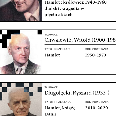
Hamlet : królewicz
1940-1960
duński : tragedia w
pięciu aktach
TŁUMACZ
Chwalewik, Witold (1900-198
TYTUŁ PRZEKŁADU
ROK POWSTANIA
Hamlet
1950-1970
TŁUMACZ
Długołęcki, Ryszard (1933-)
TYTUŁ PRZEKŁADU
ROK POWSTANIA
Hamlet, książę
2010-2020
Danii