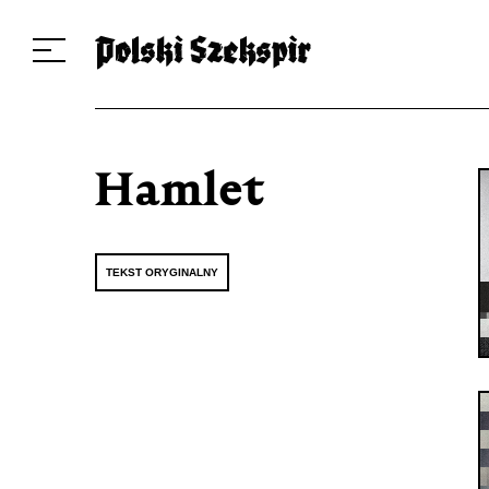
Dzieła
Tłumaczki i tłumacze
Przekłady
Multimedia
Debiuty
O 
Hamlet
TEKST ORYGINALNY