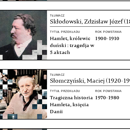
TŁUMACZ
Skłodowski, Zdzisław Józef (
TYTUŁ PRZEKŁADU
ROK POWSTANIA
Hamlet, królewic
1900-1910
duński : tragedja w
5 aktach
TŁUMACZ
Słomczyński, Maciej (1920-19
TYTUŁ PRZEKŁADU
ROK POWSTANIA
Tragiczna historia
1970-1980
Hamleta, księcia
Danii