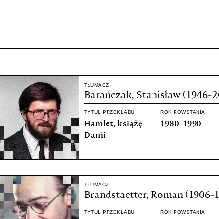
projekcie
Zespół
Kontakt
Indeks strony
Aplikacja
Repozytoriu
TŁUMACZ
Barańczak, Stanisław (1946-2
TYTUŁ PRZEKŁADU
ROK POWSTANIA
Hamlet, książę
1980-1990
Danii
TŁUMACZ
Brandstaetter, Roman (1906-
TYTUŁ PRZEKŁADU
ROK POWSTANIA