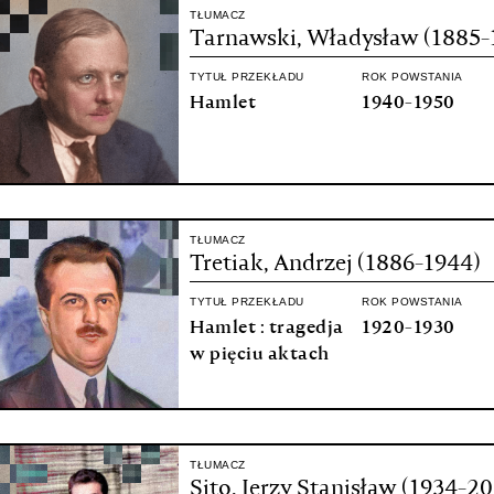
TŁUMACZ
Tarnawski, Władysław (1885-
TYTUŁ PRZEKŁADU
ROK POWSTANIA
Hamlet
1940-1950
TŁUMACZ
Tretiak, Andrzej (1886-1944)
TYTUŁ PRZEKŁADU
ROK POWSTANIA
Hamlet : tragedja
1920-1930
w pięciu aktach
TŁUMACZ
Sito, Jerzy Stanisław (1934-20