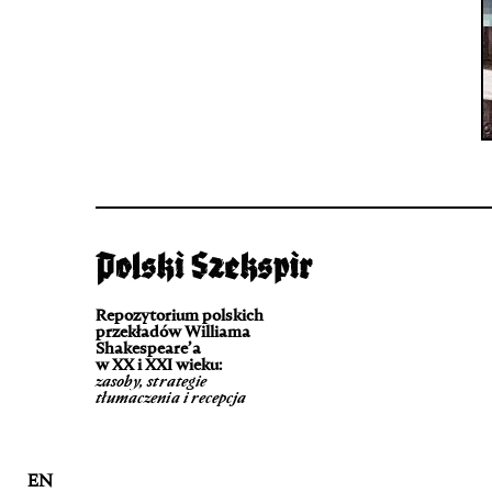
Repozytorium polskich
przekładów Williama
Shakespeare’a
w XX i XXI wieku:
zasoby, strategie
tłumaczenia i recepcja
EN