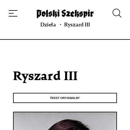
Dzieła
Tłumaczki i tłumacze
Przekłady
Multimedia
Debiuty
O
projekcie
Zespół
Kontakt
Indeks strony
Aplikacja
Repozytorium XIX w.
Dzieła
Ryszard III
Ryszard III
TEKST ORYGINALNY