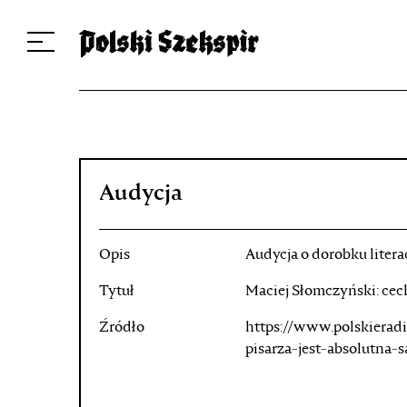
Dzieła
Tłumaczki i tłumacze
Przekłady
Multimedia
Debiuty
O 
Audycja
Opis
Audycja o dorobku litera
Tytuł
Maciej Słomczyński: cech
Źródło
https://www.polskierad
pisarza-jest-absolutna-