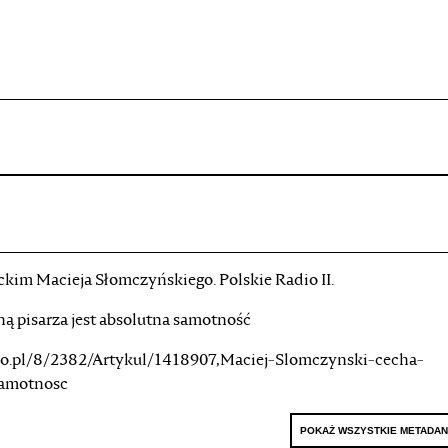
projekcie
Zespół
Kontakt
Indeks strony
Aplikacja
Repozytoriu
ckim Macieja Słomczyńskiego. Polskie Radio II.
ą pisarza jest absolutna samotność
io.pl/8/2382/Artykul/1418907,Maciej-Slomczynski-cecha-
samotnosc
POKAŻ WSZYSTKIE METADA