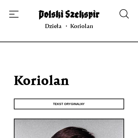
Dzieła
Tłumaczki i tłumacze
Przekłady
Multimedia
Debiuty
O
projekcie
Zespół
Kontakt
Indeks strony
Aplikacja
Repozytorium XIX w.
Dzieła
Koriolan
Koriolan
TEKST ORYGINALNY