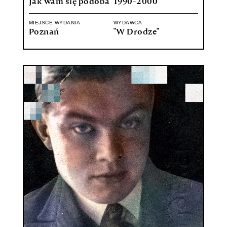
Jak wam się podoba
1990-2000
MIEJSCE WYDANIA
WYDAWCA
Poznań
"W Drodze"