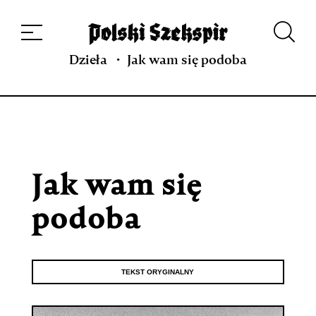
Dzieła
Tłumaczki i tłumacze
Przekłady
Multimedia
Debiuty
O
projekcie
Zespół
Kontakt
Indeks strony
Aplikacja
Repozytorium XIX w.
Dzieła
Jak wam się podoba
Jak wam się
podoba
TEKST ORYGINALNY