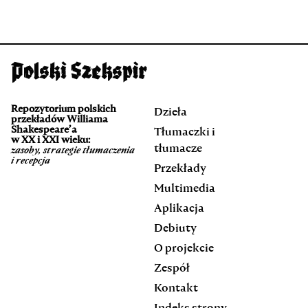
Repozytorium polskich
Dzieła
przekładów Williama
Shakespeare’a
Tłumaczki i
w XX i XXI wieku:
tłumacze
zasoby, strategie tłumaczenia
i recepcja
Przekłady
Multimedia
Aplikacja
Debiuty
O projekcie
Zespół
Kontakt