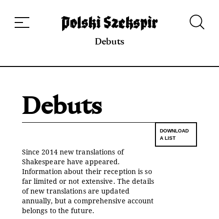
Dzieła
Tłumaczki i tłumacze
Przekłady
Multimedia
Debiuty
O
projekcie
Zespół
Kontakt
Indeks strony
Aplikacja
Repozytorium XIX w.
Debuts
Debuts
DOWNLOAD
A LIST
Since 2014 new translations of
Shakespeare have appeared.
Information about their reception is so
far limited or not extensive. The details
of new translations are updated
annually, but a comprehensive account
belongs to the future.