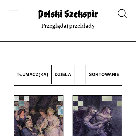
Dzieła
Tłumaczki i tłumacze
Przekłady
Multimedia
Debiuty
O
projekcie
Zespół
Kontakt
Indeks strony
Aplikacja
Repozytorium XIX w.
Przeglądaj przekłady
TŁUMACZ(KA)
DZIEŁA
SORTOWANIE