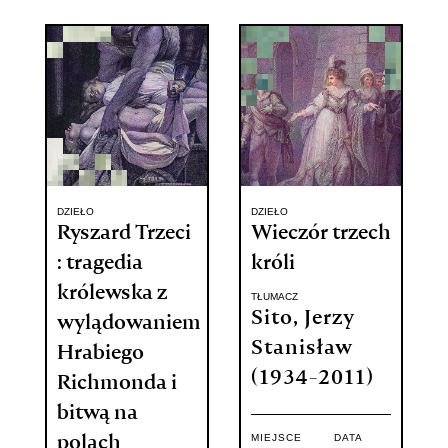
DZIEŁO
DZIEŁO
Ryszard Trzeci
Wieczór trzech
: tragedia
króli
królewska z
TŁUMACZ
Sito, Jerzy
wylądowaniem
Stanisław
Hrabiego
(1934-2011)
Richmonda i
bitwą na
MIEJSCE
DATA
polach