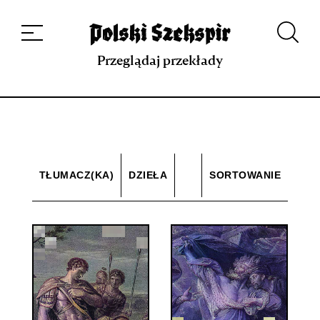
Dzieła
Tłumaczki i tłumacze
Przekłady
Multimedia
Debiuty
O
projekcie
Zespół
Kontakt
Indeks strony
Aplikacja
Repozytorium XIX w.
Przeglądaj przekłady
TŁUMACZ(KA)
DZIEŁA
SORTOWANIE