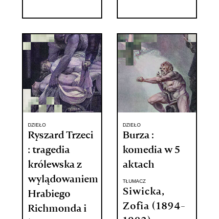
DZIEŁO
DZIEŁO
Ryszard Trzeci
Burza :
: tragedia
komedia w 5
królewska z
aktach
wylądowaniem
TŁUMACZ
Siwicka,
Hrabiego
Zofia (1894-
Richmonda i