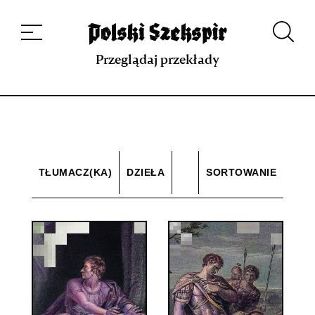
Dzieła
Tłumaczki i tłumacze
Przekłady
Multimedia
Debiuty
O
projekcie
Zespół
Kontakt
Indeks strony
Aplikacja
Repozytorium XIX w.
Przeglądaj przekłady
TŁUMACZ(KA)
DZIEŁA
SORTOWANIE