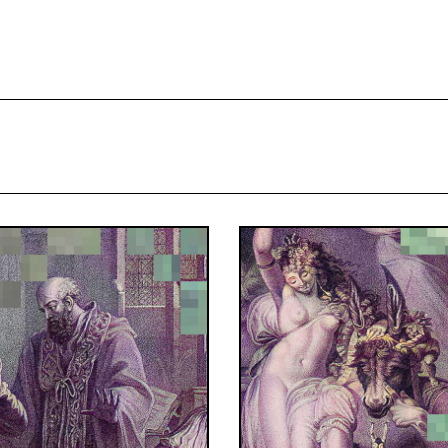
projekcie
Zespół
Kontakt
Indeks strony
Aplikacja
Repozytoriu