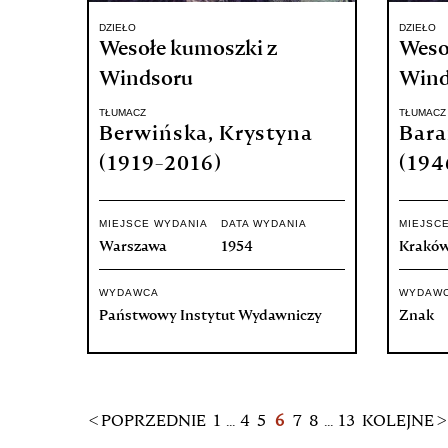
DZIEŁO
DZIEŁO
Wesołe kumoszki z
Weso
Windsoru
Wind
TŁUMACZ
TŁUMACZ
Berwińska, Krystyna
Bara
(1919-2016)
(194
MIEJSCE WYDANIA
DATA WYDANIA
MIEJSC
Warszawa
1954
Krakó
WYDAWCA
WYDAW
Państwowy Instytut Wydawniczy
Znak
< POPRZEDNIE
1
...
4
5
6
7
8
...
13
KOLEJNE >