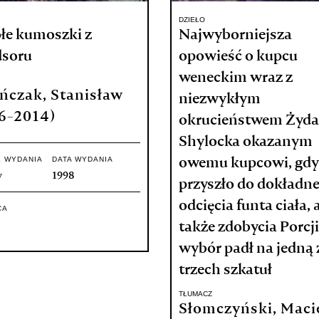
DZIEŁO
łe kumoszki z
Najwyborniejsza
soru
opowieść o kupcu
weneckim wraz z
ńczak, Stanisław
niezwykłym
6-2014)
okrucieństwem Żyda
Shylocka okazanym
E WYDANIA
DATA WYDANIA
owemu kupcowi, gdy
w
1998
przyszło do dokładn
odcięcia funta ciała, 
CA
także zdobycia Porcji
wybór padł na jedną 
trzech szkatuł
TŁUMACZ
Słomczyński, Maci