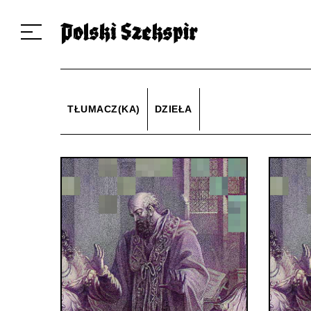
Dzieła
Tłumaczki i tłumacze
Przekłady
Multimedia
Debiuty
O 
TŁUMACZ(KA)
DZIEŁA