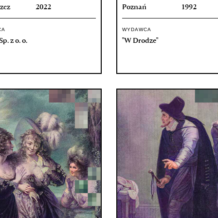
zcz
2022
Poznań
1992
CA
WYDAWCA
p. z o. o.
"W Drodze"