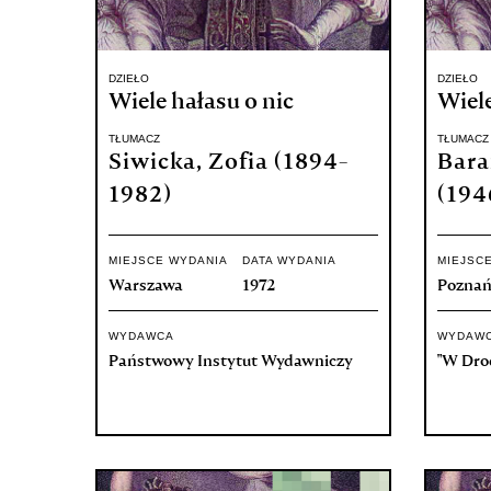
DZIEŁO
DZIEŁO
Wiele hałasu o nic
Wiele
TŁUMACZ
TŁUMACZ
Siwicka, Zofia (1894-
Bara
1982)
(194
MIEJSCE WYDANIA
DATA WYDANIA
MIEJSC
Warszawa
1972
Pozna
WYDAWCA
WYDAW
Państwowy Instytut Wydawniczy
"W Dro