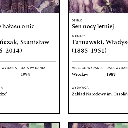
DZIEŁO
 hałasu o nic
Sen nocy letniej
TŁUMACZ
ńczak, Stanisław
Tarnawski, Władys
6-2014)
(1885-1951)
E WYDANIA
DATA WYDANIA
MIEJSCE WYDANIA
DATA WYDAN
ń
1994
Wrocław
1987
CA
WYDAWCA
dze"
Zakład Narodowy im. Ossoliń