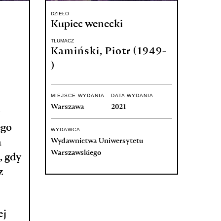
DZIEŁO
Kupiec wenecki
TŁUMACZ
Kamiński, Piotr (1949-
)
MIEJSCE WYDANIA
DATA WYDANIA
Warszawa
2021
ego
WYDAWCA
Wydawnictwa Uniwersytetu
a
Warszawskiego
, gdy
z
ej