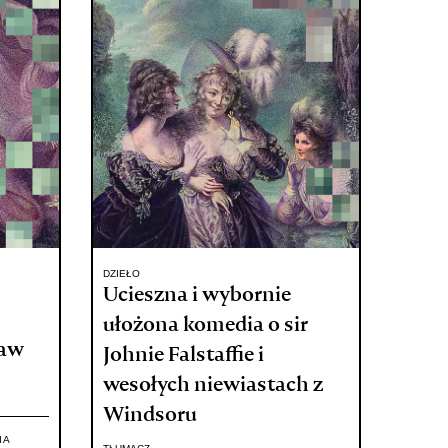
DZIEŁO
Ucieszna i wybornie
ułożona komedia o sir
ław
Johnie Falstaffie i
wesołych niewiastach z
Windsoru
IA