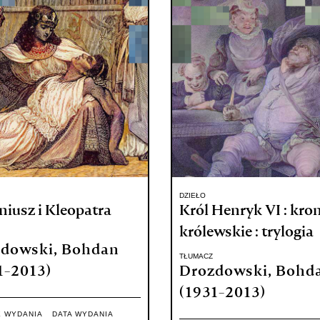
DZIEŁO
iusz i Kleopatra
Król Henryk VI : kron
królewskie : trylogia
dowski, Bohdan
TŁUMACZ
1-2013)
Drozdowski, Bohd
(1931-2013)
E WYDANIA
DATA WYDANIA