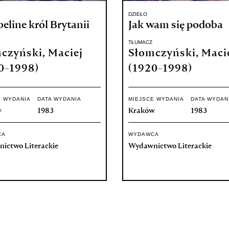
DZIEŁO
line król Brytanii
Jak wam się podoba
TŁUMACZ
czyński, Maciej
Słomczyński, Maci
0-1998)
(1920-1998)
E WYDANIA
DATA WYDANIA
MIEJSCE WYDANIA
DATA WYDAN
w
1983
Kraków
1983
CA
WYDAWCA
ictwo Literackie
Wydawnictwo Literackie