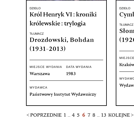
DZIEŁO
DZIEŁO
Król Henryk VI : kroniki
Cymbe
królewskie : trylogia
TŁUMACZ
Słom
TŁUMACZ
Drozdowski, Bohdan
(192
(1931-2013)
MIEJSC
Krakó
MIEJSCE WYDANIA
DATA WYDANIA
Warszawa
1983
WYDAW
Wydawn
WYDAWCA
Państwowy Instytut Wydawniczy
< POPRZEDNIE
1
...
4
5
6
7
8
...
13
KOLEJNE >