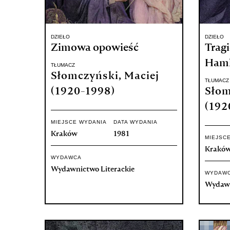
DZIEŁO
DZIEŁO
Zimowa opowieść
Tragi
Hamle
TŁUMACZ
Słomczyński, Maciej
TŁUMACZ
(1920-1998)
Słom
(192
MIEJSCE WYDANIA
DATA WYDANIA
Kraków
1981
MIEJSC
Krakó
WYDAWCA
Wydawnictwo Literackie
WYDAW
Wydawn