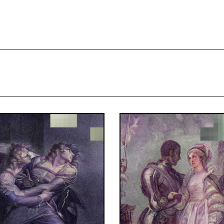
projekcie
Zespół
Kontakt
Indeks strony
Aplikacja
Repozytoriu