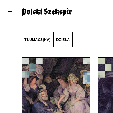
Dzieła
Tłumaczki i tłumacze
Przekłady
Multimedia
Debiuty
O 
TŁUMACZ(KA)
DZIEŁA