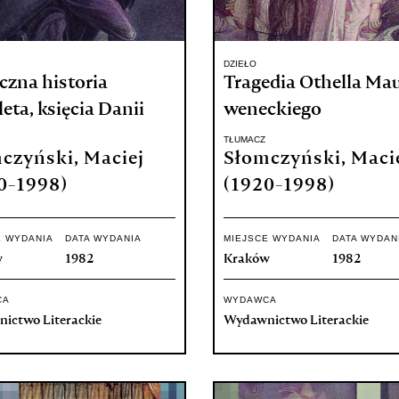
DZIEŁO
czna historia
Tragedia Othella Ma
ta, księcia Danii
weneckiego
TŁUMACZ
czyński, Maciej
Słomczyński, Maci
0-1998)
(1920-1998)
E WYDANIA
DATA WYDANIA
MIEJSCE WYDANIA
DATA WYDAN
w
1982
Kraków
1982
CA
WYDAWCA
ictwo Literackie
Wydawnictwo Literackie