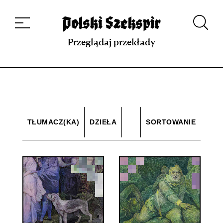
Dzieła
Tłumaczki i tłumacze
Przekłady
Multimedia
Debiuty
O
projekcie
Zespół
Kontakt
Indeks strony
Aplikacja
Repozytorium XIX w.
Przeglądaj przekłady
TŁUMACZ(KA)
DZIEŁA
SORTOWANIE