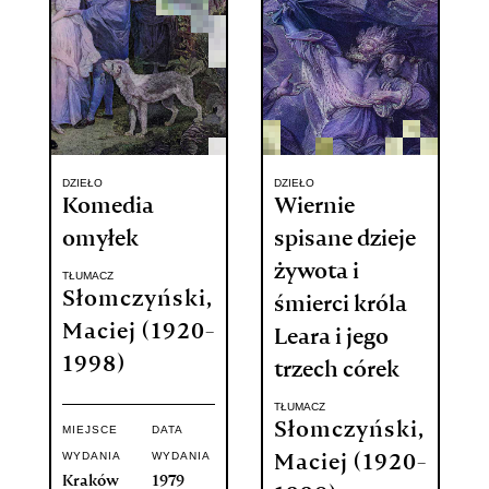
DZIEŁO
DZIEŁO
Komedia
Wiernie
omyłek
spisane dzieje
żywota i
TŁUMACZ
Słomczyński,
śmierci króla
Maciej (1920-
Leara i jego
1998)
trzech córek
TŁUMACZ
Słomczyński,
MIEJSCE
DATA
WYDANIA
WYDANIA
Maciej (1920-
Kraków
1979