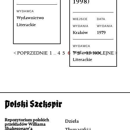
1998)
WYDAWCA
Wydawnictwo
MIEJSCE
DATA
Literackie
WYDANIA
WYDANIA
Kraków
1979
WYDAWCA
Wydawnictwo
< POPRZEDNIE
1
...
4
5
6
7
8
...
13
KOLEJNE >
Literackie
Repozytorium polskich
Dzieła
przekładów Williama
Shakespeare’a