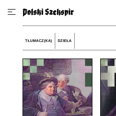
Dzieła
Tłumaczki i tłumacze
Przekłady
Multimedia
Debiuty
O 
TŁUMACZ(KA)
DZIEŁA