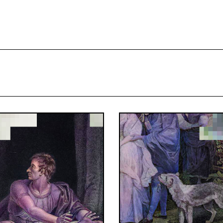
projekcie
Zespół
Kontakt
Indeks strony
Aplikacja
Repozytoriu