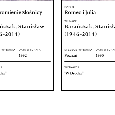
DZIEŁO
romienie złośnicy
Romeo i Julia
TŁUMACZ
ńczak, Stanisław
Barańczak, Stanis
6-2014)
(1946-2014)
E WYDANIA
DATA WYDANIA
MIEJSCE WYDANIA
DATA WYDAN
ń
1992
Poznań
1990
CA
WYDAWCA
dze"
"W Drodze"