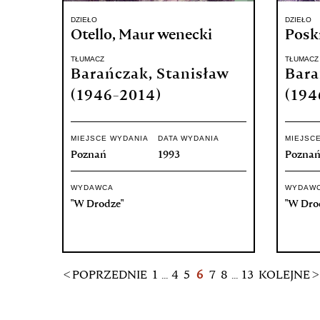
DZIEŁO
DZIEŁO
Otello, Maur wenecki
Posk
TŁUMACZ
TŁUMACZ
Barańczak, Stanisław
Bara
(1946-2014)
(194
MIEJSCE WYDANIA
DATA WYDANIA
MIEJSC
Poznań
1993
Pozna
WYDAWCA
WYDAW
"W Drodze"
"W Dro
< POPRZEDNIE
1
...
4
5
6
7
8
...
13
KOLEJNE >