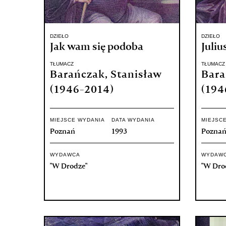
DZIEŁO
DZIEŁO
Jak wam się podoba
Juliu
TŁUMACZ
TŁUMACZ
Barańczak, Stanisław
Bara
(1946-2014)
(194
MIEJSCE WYDANIA
DATA WYDANIA
MIEJSC
Poznań
1993
Pozna
WYDAWCA
WYDAW
"W Drodze"
"W Dro