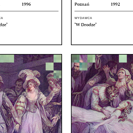
ń
1996
Poznań
1992
CA
WYDAWCA
dze"
"W Drodze"