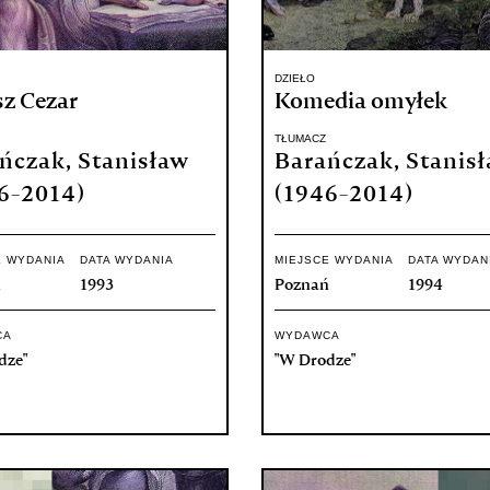
DZIEŁO
sz Cezar
Komedia omyłek
TŁUMACZ
ńczak, Stanisław
Barańczak, Stanis
6-2014)
(1946-2014)
E WYDANIA
DATA WYDANIA
MIEJSCE WYDANIA
DATA WYDAN
ń
1993
Poznań
1994
CA
WYDAWCA
dze"
"W Drodze"