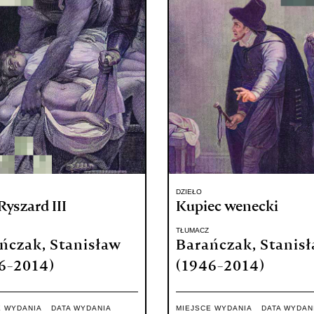
DZIEŁO
Ryszard III
Kupiec wenecki
TŁUMACZ
ńczak, Stanisław
Barańczak, Stanis
6-2014)
(1946-2014)
E WYDANIA
DATA WYDANIA
MIEJSCE WYDANIA
DATA WYDAN