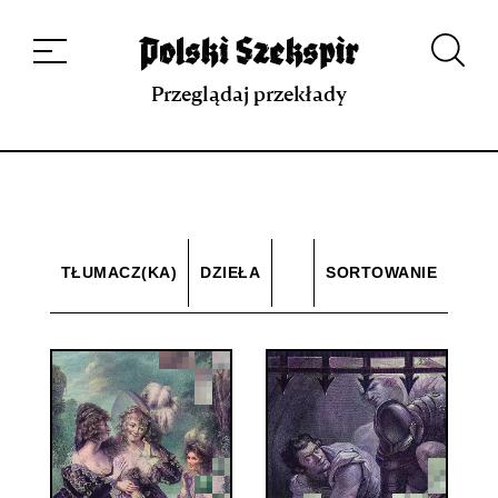
Dzieła
Tłumaczki i tłumacze
Przekłady
Multimedia
Debiuty
O
projekcie
Zespół
Kontakt
Indeks strony
Aplikacja
Repozytorium XIX w.
Przeglądaj przekłady
TŁUMACZ(KA)
DZIEŁA
SORTOWANIE