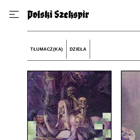
Dzieła
Tłumaczki i tłumacze
Przekłady
Multimedia
Debiuty
O 
TŁUMACZ(KA)
DZIEŁA