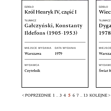
DZIEŁO
DZIEŁO
Król Henryk IV, część I
Wiecz
TŁUMACZ
TŁUMACZ
Gałczyński, Konstanty
Dyga
Ildefons (1905-1953)
1978
MIEJSCE WYDANIA
DATA WYDANIA
MIEJSC
Warszawa
1979
Warsz
WYDAWCA
WYDAW
Czytelnik
Świat K
< POPRZEDNIE
1
...
3
4
5
6
7
...
13
KOLEJNE >