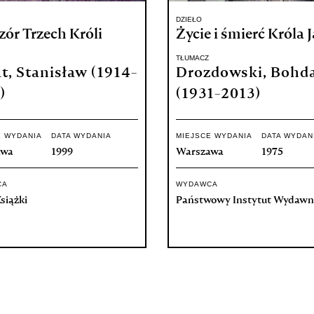
DZIEŁO
ór Trzech Króli
Życie i śmierć Króla 
TŁUMACZ
t, Stanisław (1914-
Drozdowski, Bohd
)
(1931-2013)
E WYDANIA
DATA WYDANIA
MIEJSCE WYDANIA
DATA WYDAN
awa
1999
Warszawa
1975
CA
WYDAWCA
siążki
Państwowy Instytut Wydawn