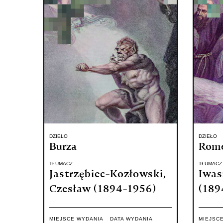
DZIEŁO
DZIEŁO
Burza
Romeo
TŁUMACZ
TŁUMACZ
Jastrzębiec-Kozłowski,
Iwas
Czesław (1894-1956)
(189
MIEJSCE WYDANIA
DATA WYDANIA
MIEJSC