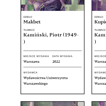
DZIEŁO
DZIEŁO
Makbet
Kupi
TŁUMACZ
TŁUMACZ
Kamiński, Piotr (1949-
Kami
)
)
MIEJSCE WYDANIA
DATA WYDANIA
MIEJSC
Warszawa
2022
Warsz
WYDAWCA
WYDAW
Wydawnictwa Uniwersytetu
Wydawn
Warszawskiego
Warsza