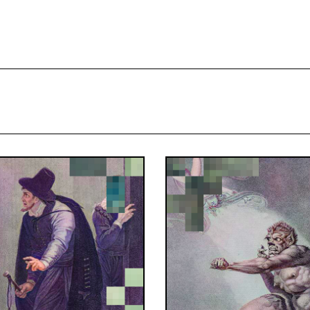
projekcie
Zespół
Kontakt
Indeks strony
Aplikacja
Repozytoriu