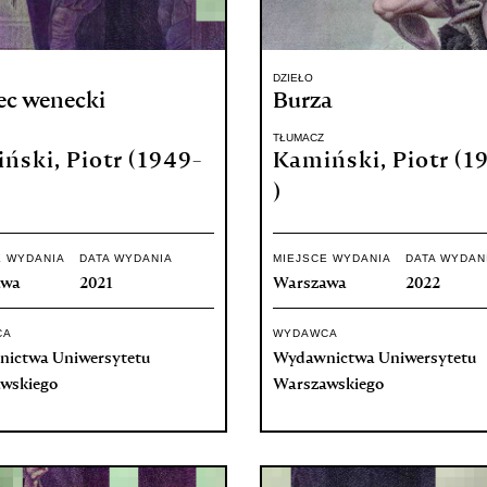
DZIEŁO
ec wenecki
Burza
TŁUMACZ
ński, Piotr (1949-
Kamiński, Piotr (1
)
E WYDANIA
DATA WYDANIA
MIEJSCE WYDANIA
DATA WYDAN
awa
2021
Warszawa
2022
CA
WYDAWCA
ictwa Uniwersytetu
Wydawnictwa Uniwersytetu
wskiego
Warszawskiego