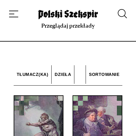
Dzieła
Tłumaczki i tłumacze
Przekłady
Multimedia
Debiuty
O
projekcie
Zespół
Kontakt
Indeks strony
Aplikacja
Repozytorium XIX w.
Przeglądaj przekłady
TŁUMACZ(KA)
DZIEŁA
SORTOWANIE