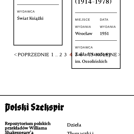
(1914-1978)
WYDAWCA
Świat Książki
MIEJSCE
DATA
WYDANIA
WYDANIA
Wrocław
1951
WYDAWCA
Zakład Narodowy
< POPRZEDNIE
1
...
2
3
4
5
6
...
13
KOLEJNE >
im. Ossolińskich
Repozytorium polskich
Dzieła
przekładów Williama
Shakespeare’a