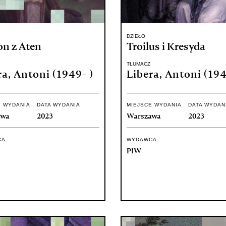
DZIEŁO
n z Aten
Troilus i Kresyda
TŁUMACZ
ra, Antoni (1949- )
Libera, Antoni (194
E WYDANIA
DATA WYDANIA
MIEJSCE WYDANIA
DATA WYDAN
awa
2023
Warszawa
2023
CA
WYDAWCA
PIW