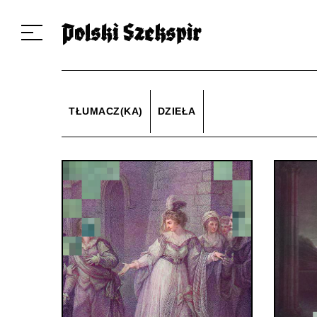
Dzieła
Tłumaczki i tłumacze
Przekłady
Multimedia
Debiuty
O 
TŁUMACZ(KA)
DZIEŁA