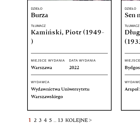
DZIEŁO
DZIEŁO
Burza
Sen n
TŁUMACZ
TŁUMACZ
Kamiński, Piotr (1949-
Dług
)
(193
MIEJSCE WYDANIA
DATA WYDANIA
MIEJSC
Warszawa
2022
Bydgos
WYDAWCA
WYDAW
Wydawnictwa Uniwersytetu
Arspol S
Warszawskiego
1
2
3
4
5
...
13
KOLEJNE >