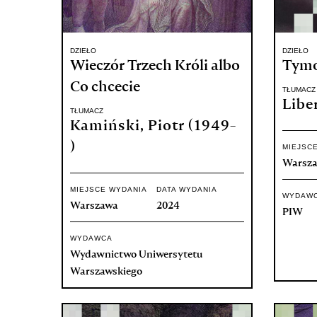
DZIEŁO
DZIEŁO
Wieczór Trzech Króli albo
Tymo
Co chcecie
TŁUMACZ
Libe
TŁUMACZ
Kamiński, Piotr (1949-
)
MIEJSC
Warsz
MIEJSCE WYDANIA
DATA WYDANIA
WYDAW
Warszawa
2024
PIW
WYDAWCA
Wydawnictwo Uniwersytetu
Warszawskiego