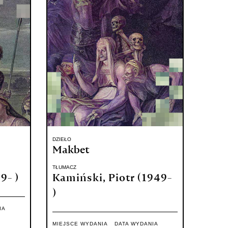
DZIEŁO
Makbet
TŁUMACZ
9- )
Kamiński, Piotr (1949-
)
IA
MIEJSCE WYDANIA
DATA WYDANIA