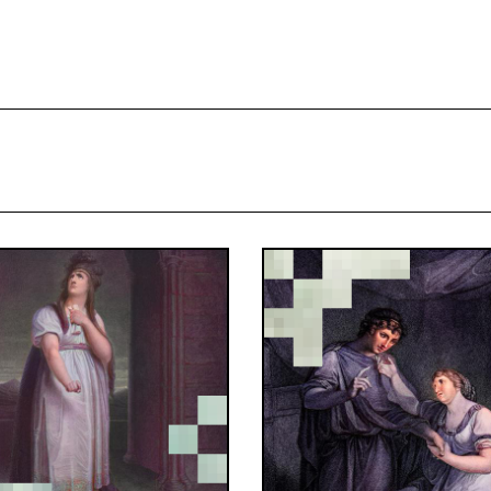
projekcie
Zespół
Kontakt
Indeks strony
Aplikacja
Repozytoriu