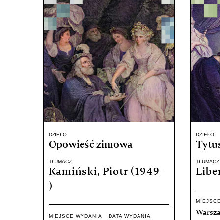
DZIEŁO
DZIEŁO
Opowieść zimowa
Tytu
TŁUMACZ
TŁUMACZ
Kamiński, Piotr (1949-
Libe
)
MIEJSC
Warsz
MIEJSCE WYDANIA
DATA WYDANIA