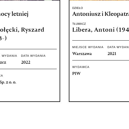
DZIEŁO
ocy letniej
Antoniusz i Kleopatr
TŁUMACZ
ołęcki, Ryszard
Libera, Antoni (194
3-)
MIEJSCE WYDANIA
DATA WYDAN
Warszawa
2021
E WYDANIA
DATA WYDANIA
zcz
2022
WYDAWCA
PIW
CA
p. z o. o.