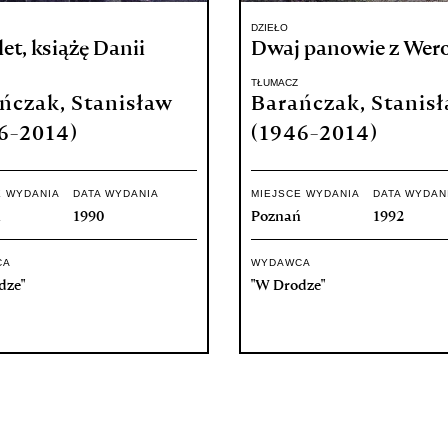
DZIEŁO
t, książę Danii
Dwaj panowie z Wer
TŁUMACZ
ńczak, Stanisław
Barańczak, Stanis
6-2014)
(1946-2014)
E WYDANIA
DATA WYDANIA
MIEJSCE WYDANIA
DATA WYDAN
ń
1990
Poznań
1992
CA
WYDAWCA
dze"
"W Drodze"