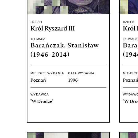
DZIEŁO
DZIEŁO
Król Ryszard III
Król 
TŁUMACZ
TŁUMACZ
Barańczak, Stanisław
Bara
(1946-2014)
(194
MIEJSCE WYDANIA
DATA WYDANIA
MIEJSC
Poznań
1996
Pozna
WYDAWCA
WYDAW
"W Drodze"
"W Dro