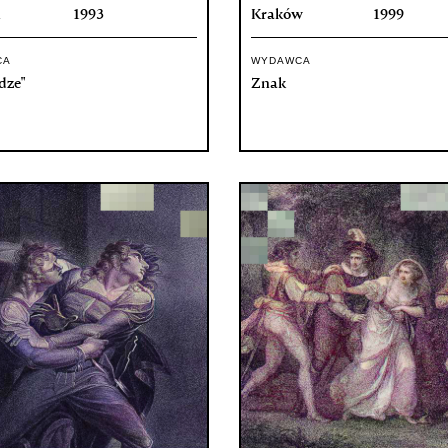
ń
1993
Kraków
1999
CA
WYDAWCA
dze"
Znak