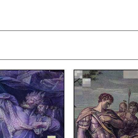
projekcie
Zespół
Kontakt
Indeks strony
Aplikacja
Repozytoriu