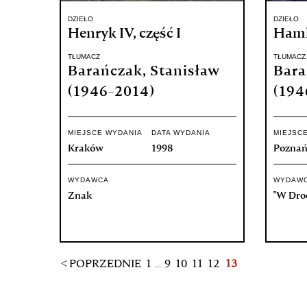
DZIEŁO
DZIEŁO
Henryk IV, część I
Hamle
TŁUMACZ
TŁUMACZ
Barańczak, Stanisław
Bara
(1946-2014)
(194
MIEJSCE WYDANIA
DATA WYDANIA
MIEJSC
Kraków
1998
Pozna
WYDAWCA
WYDAW
Znak
"W Dro
< POPRZEDNIE
1
...
9
10
11
12
13