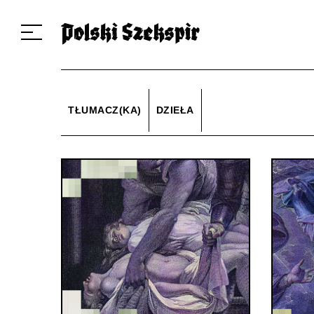
Dzieła
Tłumaczki i tłumacze
Przekłady
Multimedia
Debiuty
O 
TŁUMACZ(KA)
DZIEŁA