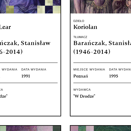
DZIEŁO
Lear
Koriolan
TŁUMACZ
ńczak, Stanisław
Barańczak, Stanis
6-2014)
(1946-2014)
E WYDANIA
DATA WYDANIA
MIEJSCE WYDANIA
DATA WYDAN
ń
1991
Poznań
1995
CA
WYDAWCA
dze"
"W Drodze"