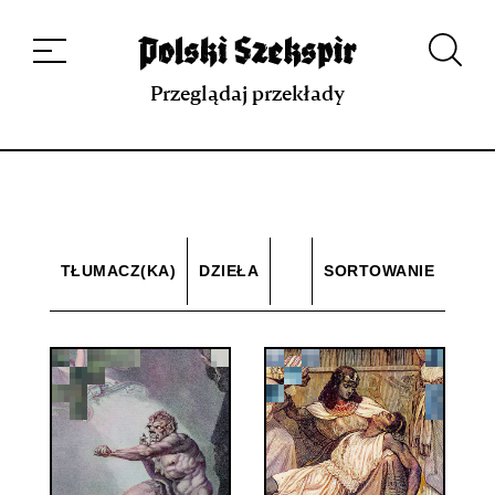
Dzieła
Tłumaczki i tłumacze
Przekłady
Multimedia
Debiuty
O
projekcie
Zespół
Kontakt
Indeks strony
Aplikacja
Repozytorium XIX w.
Przeglądaj przekłady
TŁUMACZ(KA)
DZIEŁA
SORTOWANIE