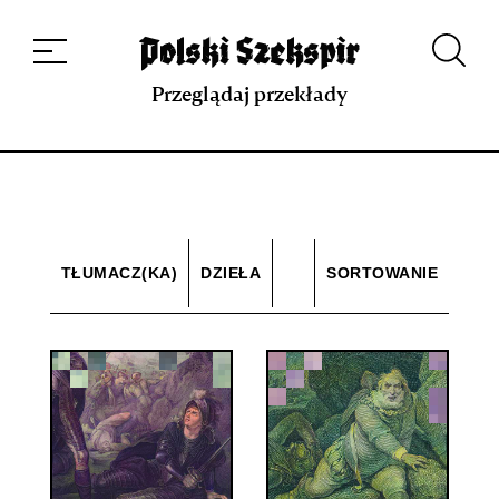
Dzieła
Tłumaczki i tłumacze
Przekłady
Multimedia
Debiuty
O
projekcie
Zespół
Kontakt
Indeks strony
Aplikacja
Repozytorium XIX w.
Przeglądaj przekłady
TŁUMACZ(KA)
DZIEŁA
SORTOWANIE