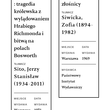
: tragedia
złośnicy
królewska z
TŁUMACZ
Siwicka,
wylądowaniem
Zofia (1894-
Hrabiego
1982)
Richmonda i
bitwą na
MIEJSCE
DATA
polach
WYDANIA
WYDANIA
Bosworth
Warszawa
1969
TŁUMACZ
Sito, Jerzy
WYDAWCA
Państwowy
Stanisław
Instytut
(1934-2011)
Wydawniczy
MIEJSCE
DATA
WYDANIA
WYDANIA