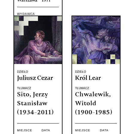
Warszawa
1971
WYDAWCA
Państwowy
Instytut
Wydawniczy
DZIEŁO
DZIEŁO
Juliusz Cezar
Król Lear
TŁUMACZ
TŁUMACZ
Sito, Jerzy
Chwalewik,
Stanisław
Witold
(1934-2011)
(1900-1985)
MIEJSCE
DATA
MIEJSCE
DATA