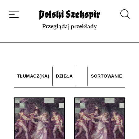
Dzieła
Tłumaczki i tłumacze
Przekłady
Multimedia
Debiuty
O
projekcie
Zespół
Kontakt
Indeks strony
Aplikacja
Repozytorium XIX w.
Przeglądaj przekłady
TŁUMACZ(KA)
DZIEŁA
SORTOWANIE