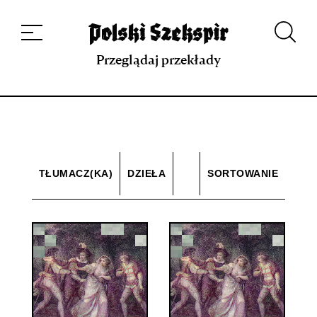
Dzieła
Tłumaczki i tłumacze
Przekłady
Multimedia
Debiuty
O
projekcie
Zespół
Kontakt
Indeks strony
Aplikacja
Repozytorium XIX w.
Przeglądaj przekłady
TŁUMACZ(KA)
DZIEŁA
SORTOWANIE