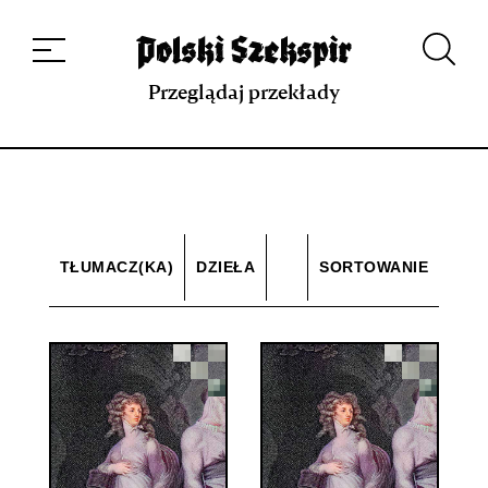
Dzieła
Tłumaczki i tłumacze
Przekłady
Multimedia
Debiuty
O
projekcie
Zespół
Kontakt
Indeks strony
Aplikacja
Repozytorium XIX w.
Przeglądaj przekłady
TŁUMACZ(KA)
DZIEŁA
SORTOWANIE