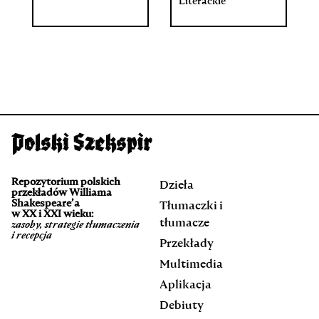
Literackie
Repozytorium polskich
Dzieła
przekładów Williama
Shakespeare’a
Tłumaczki i
w XX i XXI wieku:
tłumacze
zasoby, strategie tłumaczenia
i recepcja
Przekłady
Multimedia
Aplikacja
Debiuty