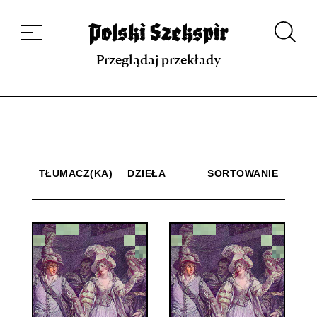
Dzieła
Tłumaczki i tłumacze
Przekłady
Multimedia
Debiuty
O
projekcie
Zespół
Kontakt
Indeks strony
Aplikacja
Repozytorium XIX w.
Przeglądaj przekłady
TŁUMACZ(KA)
DZIEŁA
SORTOWANIE