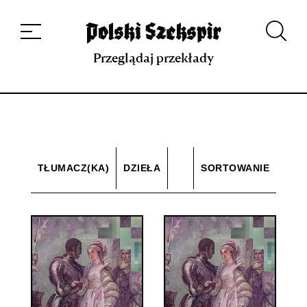
Dzieła
Tłumaczki i tłumacze
Przekłady
Multimedia
Debiuty
O
projekcie
Zespół
Kontakt
Indeks strony
Aplikacja
Repozytorium XIX w.
Przeglądaj przekłady
TŁUMACZ(KA)
DZIEŁA
SORTOWANIE