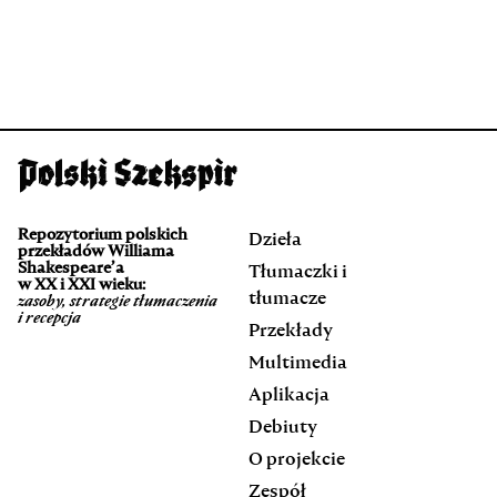
Repozytorium polskich
Dzieła
przekładów Williama
Shakespeare’a
Tłumaczki i
w XX i XXI wieku:
tłumacze
zasoby, strategie tłumaczenia
i recepcja
Przekłady
Multimedia
Aplikacja
Debiuty
O projekcie
Zespół