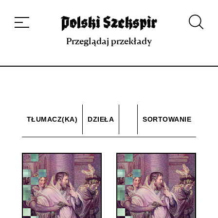
Dzieła
Tłumaczki i tłumacze
Przekłady
Multimedia
Debiuty
O
projekcie
Zespół
Kontakt
Indeks strony
Aplikacja
Repozytorium XIX w.
Przeglądaj przekłady
TŁUMACZ(KA)
DZIEŁA
SORTOWANIE