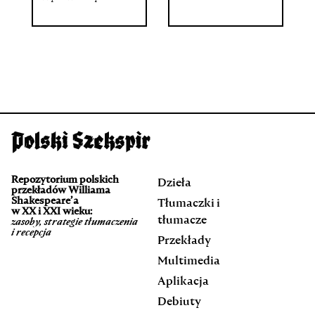
Repozytorium polskich
Dzieła
przekładów Williama
Shakespeare’a
Tłumaczki i
w XX i XXI wieku:
tłumacze
zasoby, strategie tłumaczenia
i recepcja
Przekłady
Multimedia
Aplikacja
Debiuty