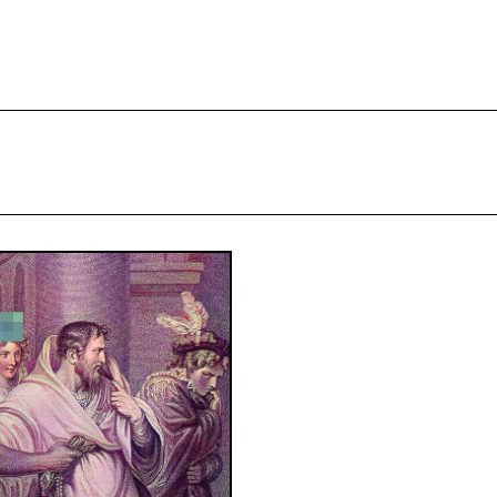
projekcie
Zespół
Kontakt
Indeks strony
Aplikacja
Repozytoriu