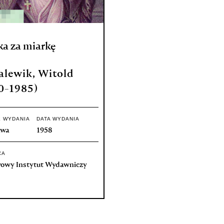
ka za miarkę
lewik, Witold
0-1985)
E WYDANIA
DATA WYDANIA
awa
1958
CA
owy Instytut Wydawniczy