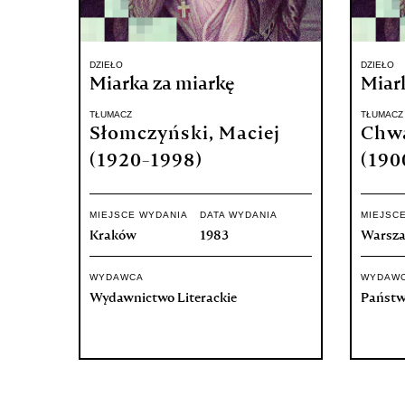
DZIEŁO
DZIEŁO
Miarka za miarkę
Miar
TŁUMACZ
TŁUMACZ
Słomczyński, Maciej
Chwa
(1920-1998)
(190
MIEJSCE WYDANIA
DATA WYDANIA
MIEJSC
Kraków
1983
Warsz
WYDAWCA
WYDAW
Wydawnictwo Literackie
Państw