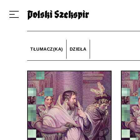
Dzieła
Tłumaczki i tłumacze
Przekłady
Multimedia
Debiuty
O 
TŁUMACZ(KA)
DZIEŁA