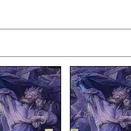
projekcie
Zespół
Kontakt
Indeks strony
Aplikacja
Repozytoriu