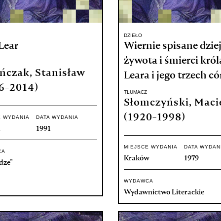
DZIEŁO
Lear
Wiernie spisane dzie
żywota i śmierci król
ńczak, Stanisław
Leara i jego trzech c
6-2014)
TŁUMACZ
Słomczyński, Maci
(1920-1998)
E WYDANIA
DATA WYDANIA
ń
1991
MIEJSCE WYDANIA
DATA WYDAN
CA
Kraków
1979
dze"
WYDAWCA
Wydawnictwo Literackie