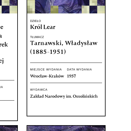
DZIEŁO
je
Król Lear
a
TŁUMACZ
Tarnawski, Władysław
órek
(1885-1951)
ej
MIEJSCE WYDANIA
DATA WYDANIA
Wrocław-Kraków
1957
IA
WYDAWCA
Zakład Narodowy im. Ossolińskich