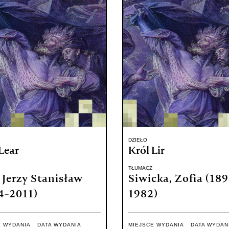
DZIEŁO
Lear
Król Lir
TŁUMACZ
, Jerzy Stanisław
Siwicka, Zofia (18
4-2011)
1982)
E WYDANIA
DATA WYDANIA
MIEJSCE WYDANIA
DATA WYDAN