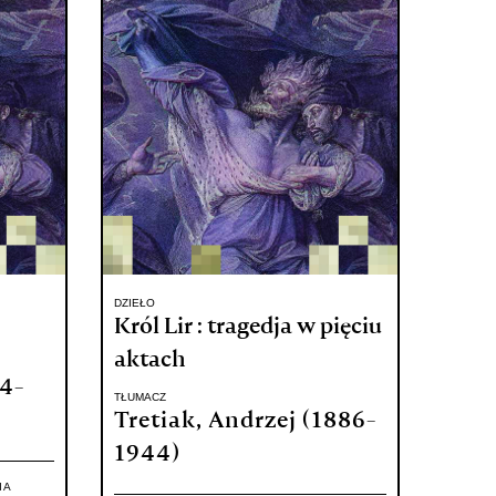
DZIEŁO
Król Lir : tragedja w pięciu
aktach
94-
TŁUMACZ
Tretiak, Andrzej (1886-
1944)
IA