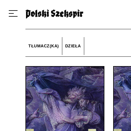
Dzieła
Tłumaczki i tłumacze
Przekłady
Multimedia
Debiuty
O 
TŁUMACZ(KA)
DZIEŁA