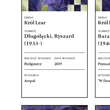
DZIEŁO
DZIEŁO
Król Lear
Król 
TŁUMACZ
TŁUMACZ
Długołęcki, Ryszard
Bara
(1933-)
(194
MIEJSCE WYDANIA
DATA WYDANIA
MIEJSC
Bydgoszcz
2019
Pozna
WYDAWCA
WYDAW
Arspol
"W Dro