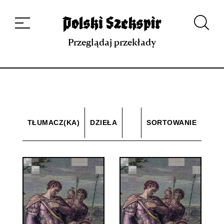
Dzieła
Tłumaczki i tłumacze
Przekłady
Multimedia
Debiuty
O
projekcie
Zespół
Kontakt
Indeks strony
Aplikacja
Repozytorium XIX w.
Przeglądaj przekłady
TŁUMACZ(KA)
DZIEŁA
SORTOWANIE