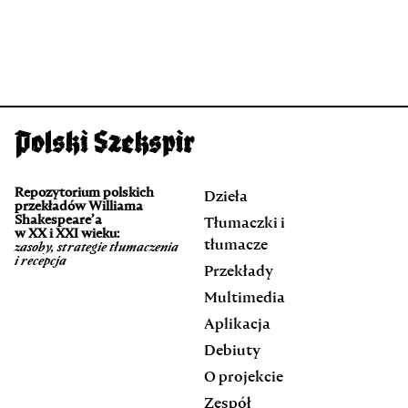
Repozytorium polskich
Dzieła
przekładów Williama
Shakespeare’a
Tłumaczki i
w XX i XXI wieku:
tłumacze
zasoby, strategie tłumaczenia
i recepcja
Przekłady
Multimedia
Aplikacja
Debiuty
O projekcie
Zespół