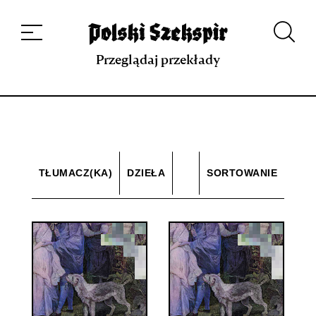
Dzieła
Tłumaczki i tłumacze
Przekłady
Multimedia
Debiuty
O
projekcie
Zespół
Kontakt
Indeks strony
Aplikacja
Repozytorium XIX w.
Przeglądaj przekłady
TŁUMACZ(KA)
DZIEŁA
SORTOWANIE