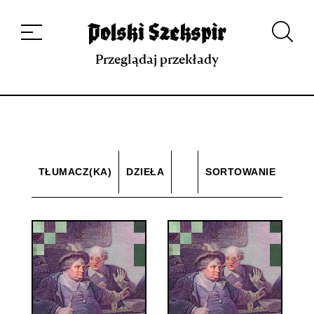
Dzieła
Tłumaczki i tłumacze
Przekłady
Multimedia
Debiuty
O
projekcie
Zespół
Kontakt
Indeks strony
Aplikacja
Repozytorium XIX w.
Przeglądaj przekłady
TŁUMACZ(KA)
DZIEŁA
SORTOWANIE