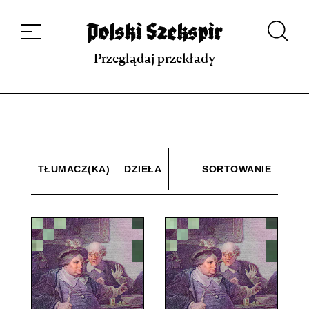
Dzieła
Tłumaczki i tłumacze
Przekłady
Multimedia
Debiuty
O
projekcie
Zespół
Kontakt
Indeks strony
Aplikacja
Repozytorium XIX w.
Przeglądaj przekłady
TŁUMACZ(KA)
DZIEŁA
SORTOWANIE