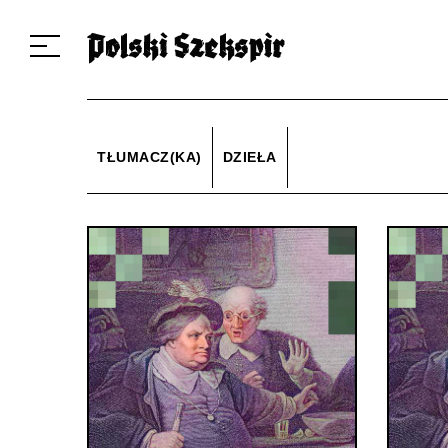
Dzieła
Tłumaczki i tłumacze
Przekłady
Multimedia
Debiuty
O 
TŁUMACZ(KA)
DZIEŁA