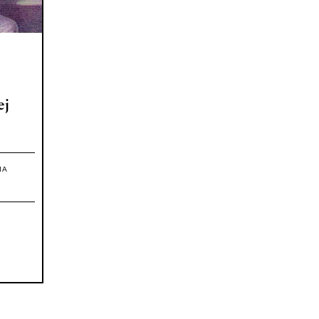
ej
IA