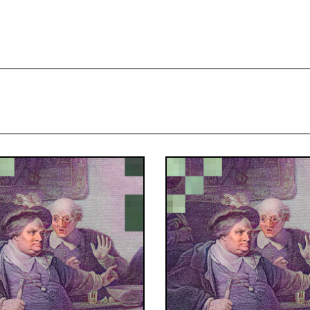
projekcie
Zespół
Kontakt
Indeks strony
Aplikacja
Repozytoriu