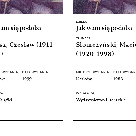
DZIEŁO
wam się podoba
Jak wam się podoba
TŁUMACZ
sz, Czesław (1911-
Słomczyński, Maci
)
(1920-1998)
E WYDANIA
DATA WYDANIA
MIEJSCE WYDANIA
DATA WYDAN
awa
1999
Kraków
1983
CA
WYDAWCA
siążki
Wydawnictwo Literackie