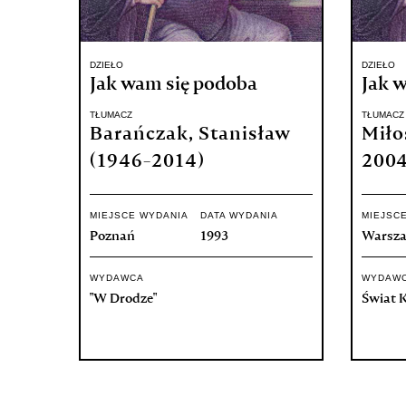
DZIEŁO
DZIEŁO
Jak wam się podoba
Jak 
TŁUMACZ
TŁUMACZ
Barańczak, Stanisław
Miło
(1946-2014)
2004
MIEJSCE WYDANIA
DATA WYDANIA
MIEJSC
Poznań
1993
Warsz
WYDAWCA
WYDAW
"W Drodze"
Świat K