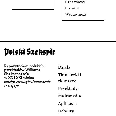
Państwowy
Instytut
Wydawniczy
Repozytorium polskich
Dzieła
przekładów Williama
Shakespeare’a
Tłumaczki i
w XX i XXI wieku:
tłumacze
zasoby, strategie tłumaczenia
i recepcja
Przekłady
Multimedia
Aplikacja
Debiuty