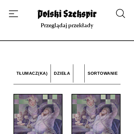
Dzieła
Tłumaczki i tłumacze
Przekłady
Multimedia
Debiuty
O
projekcie
Zespół
Kontakt
Indeks strony
Aplikacja
Repozytorium XIX w.
Przeglądaj przekłady
TŁUMACZ(KA)
DZIEŁA
SORTOWANIE